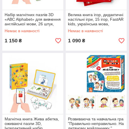
Набір магнітних пазлів 3D
Велика книга ігор, дидактичні
«ABC Alphabet» для вивчення
настільні ігри, 15 ігор, FastAR
англійської мови, 26 штук,
kids, українська мова,
FastAR kids, доповнена
30*21см (237479)
Немає в наявності
Немає в наявності
реальність, звук, 27*19см
1 150
1 090
₴
₴
Магнітна книга Жива абетка,
Розвиваюча та навчальна гра
оживаючі пазли 3D,
"Правильно-неправильно. На
Інтерактивний набір,
дитячому майданчику "