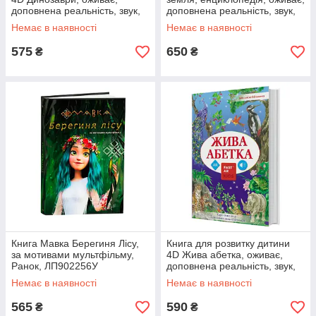
доповнена реальність, звук,
доповнена реальність, звук,
FastAR kids, 40ст, українська
FastAR kids, 87ст, українська
Немає в наявності
Немає в наявності
мова, 30,5*21,5*см
мова,
575
650
₴
₴
Книга Мавка Берегиня Лісу,
Книга для розвитку дитини
за мотивами мультфільму,
4D Жива абетка, оживає,
Ранок, ЛП902256У
доповнена реальність, звук,
FastAR kids, 72ст, українська
Немає в наявності
Немає в наявності
мова, 30,5*21,5*см
565
590
₴
₴