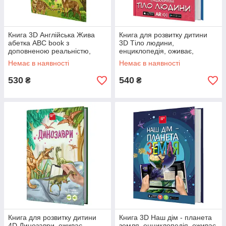
Книга 3D Англійська Жива
Книга для розвитку дитини
абетка ABC book з
3D Тіло людини,
доповненою реальністю,
енциклопедія, оживає,
звук, FastAR kids, 60ст, анг
доповнена реальність, звук,
Немає в наявності
Немає в наявності
укр мова, 30,5*22*см
FastAR kids, 43ст, українська
(781819)
мова,
530
540
₴
₴
Книга для розвитку дитини
Книга 3D Наш дім - планета
4D Динозаври, оживає,
земля, енциклопедія, оживає,