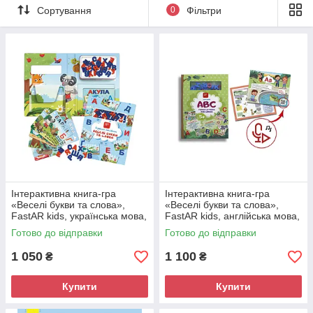
Сортування
0
Фільтри
Інтерактивна книга-гра
Інтерактивна книга-гра
«Веселі букви та слова»,
«Веселі букви та слова»,
FastAR kids, українська мова,
FastAR kids, англійська мова,
ігровий посібник, 130
ігровий посібник, 60 деталей,
Готово до відправки
Готово до відправки
деталей, 30*21см
букви на магнітах
1 050
1 100
₴
₴
Купити
Купити