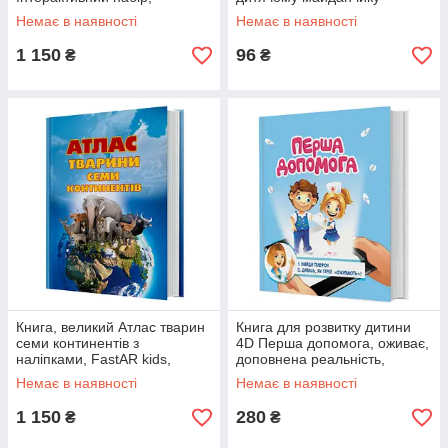
українська мова, FastAR kids,
Кенгуру, укр, у коробці
Немає в наявності
Немає в наявності
доповнена реальність, звук,
(КН973005У)
1 150
96
₴
₴
Книга, великий Атлас тварин
Книга для розвитку дитини
семи континентів з
4D Перша допомога, оживає,
наліпками, FastAR kids,
доповнена реальність,
українська мова, 29,5*41см
FastAR kids, 24ст, українська
Немає в наявності
Немає в наявності
(237127)
мова, 28*22,5*см (792549)
1 150
280
₴
₴