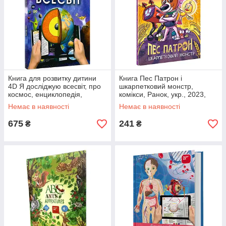
Книга для розвитку дитини
Книга Пес Патрон і
4D Я досліджую всесвіт, про
шкарпетковий монстр,
космос, енциклопедія,
комікси, Ранок, укр., 2023,
оживає, доповнена
тверда обложка, Фонд Пса
Немає в наявності
Немає в наявності
реальність, звук, FastAR kids,
Патрона
87ст,
675
241
₴
₴