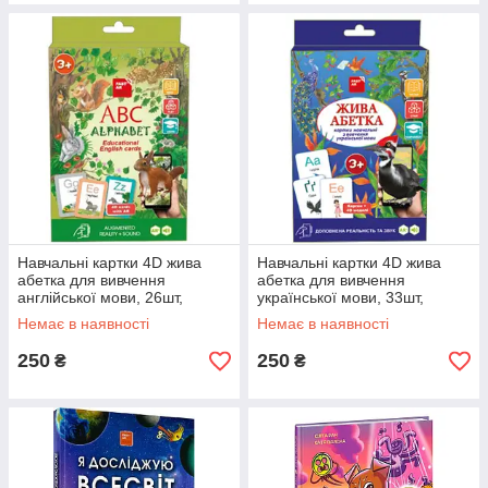
Навчальні картки 4D жива
Навчальні картки 4D жива
абетка для вивчення
абетка для вивчення
англійської мови, 26шт,
української мови, 33шт,
FastAR kids, картки
FastAR kids, картки
Немає в наявності
Немає в наявності
доповнена реальність та
доповнена реальність та
звук, 17*12см
звук, 17*12см
250
250
₴
₴