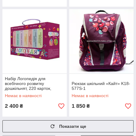
Набір Логопедія для
всебічного розвитку
Рюкзак шкільний «Кайт» K18-
дошкільнят, 220 карток,
577S-1
маркер, FastAR kids,
Немає в наявності
Немає в наявності
українська мова, уп
22,5*17*10см
2 400
1 850
₴
₴
Показати ще