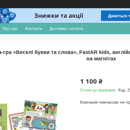
Про нас
Контакти
Доставка і оплата
-гра «Веселі букви та слова», FastAR kids, англій
на магнітах
1 100 ₴
Готово до відправки
Код:
2
Компанія тимчасово не п