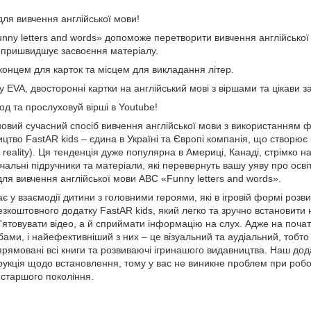
для вивчення англійської мови!
nny letters and words» допоможе перетворити вивчення англійської 
о пришвидшує засвоєння матеріалу.
віконцем для карток та місцем для викладання літер.
лу EVA, двосторонні картки на англійський мові з віршами та цікави 
д та прослуховуй вірші в Youtube!
овий сучасний спосіб вивчення англійської мови з використанням фо
цтво FastAR kids – єдина в Україні та Європі компанія, що створю
reality). Ця тенденція дуже популярна в Америці, Канаді, стрімко на
чальні підручники та матеріали, які перевернуть вашу уяву про освіт
для вивчення англійської мови ABC «Funny letters and words».
 у взаємодії дитини з головними героями, які в ігровій формі роз
езкоштовного додатку FastAR kids, який легко та зручно встановит
м'ятовувати відео, а й сприймати інформацію на слух. Адже на почат
обами, і найефективніший з них – це візуальний та аудіальний, тобт
прямовані всі книги та розвиваючі ігринашого видавництва. Наш дод
трукція щодо встановлення, тому у вас не виникне проблем при робот
ш старшого покоління.