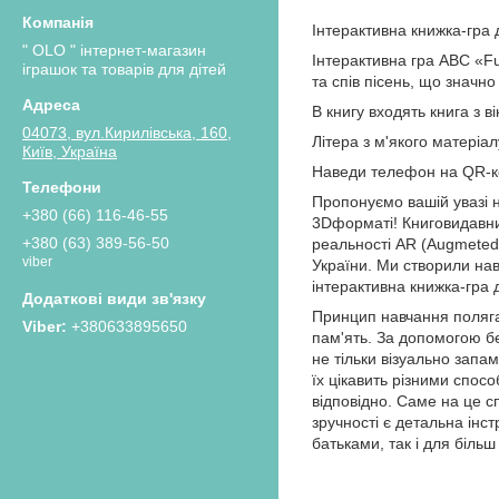
Інтерактивна книжка-гра 
" OLO " інтернет-магазин
Інтерактивна гра ABC «Fu
іграшок та товарів для дітей
та спів пісень, що значн
В книгу входять книга з 
04073, вул.Кирилівська, 160,
Літера з м'якого матеріа
Київ, Україна
Наведи телефон на QR-ко
Пропонуємо вашій увазі н
+380 (66) 116-46-55
3
D
форматі! Книговидавни
+380 (63) 389-56-50
реальності AR (Augmeted 
viber
України. Ми створили нав
інтерактивна книжка-гра 
Принцип навчання полягає
+380633895650
пам'ять. За допомогою б
не тільки візуально запа
їх цікавить різними спос
відповідно. Саме на це с
зручності є детальна інс
батьками, так і для біль