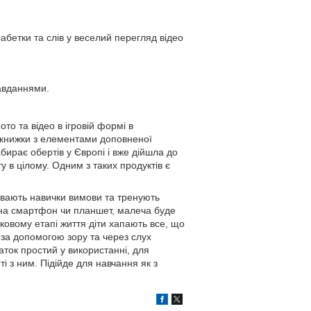
абетки та слів у веселий перегляд відео
завданнями.
то та відео в ігровій формі в
є книжки з елементами доповненої
бирає обертів у Європі і вже дійшла до
у в цілому. Одним з таких продуктів є
вивають навички вимови та тренують
и на смартфон чи планшет, малеча буде
ковому етапі життя діти хапають все, що
о за допомогою зору та через слух
аток простий у використанні, для
і з ним. Підійде для навчання як з