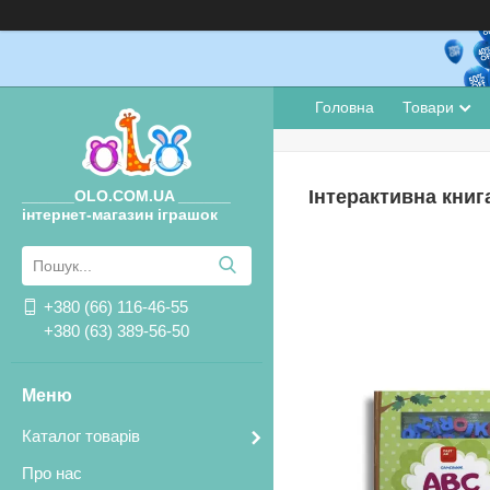
Головна
Товари
Інтерактивна книга
______OLO.COM.UA ______
інтернет-магазин іграшок
+380 (66) 116-46-55
+380 (63) 389-56-50
Каталог товарів
Про нас