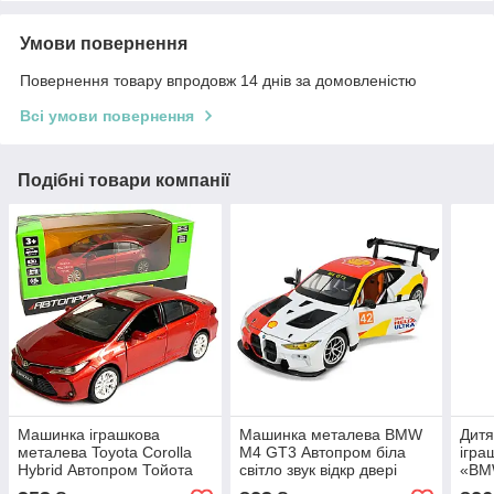
Умови повернення
Повернення товару впродовж 14 днів за домовленістю
Всі умови повернення
Подібні товари компанії
Машинка іграшкова
Машинка металева BMW
Дит
металева Toyota Corolla
M4 GT3 Автопром біла
ігра
Hybrid Автопром Тойота
світло звук відкр двері
«BM
Королла гібрид, червона,
капот 20,5*8,5*5 см
см, с