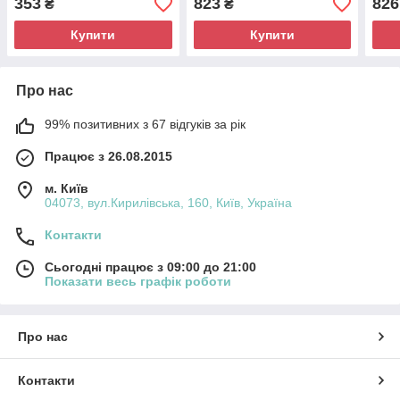
353
823
826
₴
₴
світло, звук, відкр. двері,
(661277E)
відч
14*6*4 см
(682
Купити
Купити
Про нас
99% позитивних з 67 відгуків за рік
Працює з 26.08.2015
м. Київ
04073, вул.Кирилівська, 160, Київ, Україна
Контакти
Сьогодні працює з 09:00 до 21:00
Показати весь графік роботи
Про нас
Контакти