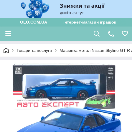
______OLO.COM.UA ______ інтернет-магазин іграшок
Товари та послуги
Машинка метал Nissan Skyline GT-R А