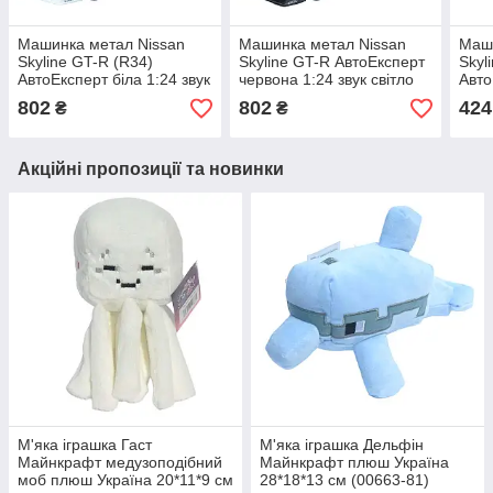
Машинка метал Nissan
Машинка метал Nissan
Маши
Skyline GT-R (R34)
Skyline GT-R АвтоЕксперт
Skyl
АвтоЕксперт біла 1:24 звук
червона 1:24 звук світло
Авто
світло відч двері капот
відч двері капот багажник
1:32
802
802
424
₴
₴
багажник (2916-39)
(2916-39)
(ТК-
Акційні пропозиції та новинки
М'яка іграшка Гаст
М'яка іграшка Дельфін
Майнкрафт медузоподібний
Майнкрафт плюш Україна
моб плюш Україна 20*11*9 см
28*18*13 см (00663-81)