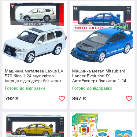
Машинка металева Lexus LX
Машинка метал Mitsubishi
570 біла 1:24 звук світло
Lancer Evolution IX
інерція відкр двері баг капот
АвтоЕксперт блакитна 1:24
20*8*7,5 см (RS-42075)
звук світло 21*8*7 см (G8119-
Готово до відправки
Готово до відправки
55)
792
867
₴
₴