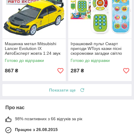
Машинка метал Mitsubishi
Іграшковий пульт Смарт
Lancer Evolution IX
пригоди WToys казки пісні
АвтоЕксперт жовта 1:24 звук
скоромовки загадки світло
світло 21*8*7 см (G8119-55)
укр мова 15,5*7*2,5 см
Готово до відправки
Готово до відправки
(31645)
867
287
₴
₴
Показати ще
Про нас
98% позитивних з 66 відгуків за рік
Працює з 26.08.2015