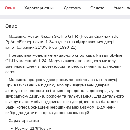
Опис
Характеристики
Доставка
Оплата
Умови п
Опис
Машинка метал Nissan Skyline GT-R (Ніссан Скайлайн ЖТ-
Р) АвтоЕксперт синя 1:24 звук світло відкриваються двері
капот багажник 21*8*6,5 см (1990-21)
Преміальна модель легендарного спорткара Nissan Skyline
GT-R у масштабі 1:24. Модель виконана з міцного металу,
має гумові шини з протектором та реалістичний пластиковий
салон.
Машинка працює у двох режимах (світло / світло та звук).
При натисканні на підвіску або при відкриванні дверей
активуються ефекти: світяться передні та задні фари, лунає
звук запуску двигуна, розгону та гальмування. Для детального
огляду в автомобілі відкриваються двері, капот та багажник.
Задні колеса оснащені інерційним механізмом. Відмінний
вибір для дитячих ігор та дорослих колекцій.
Характеристики:
Розмір: 21*8*6,5 см