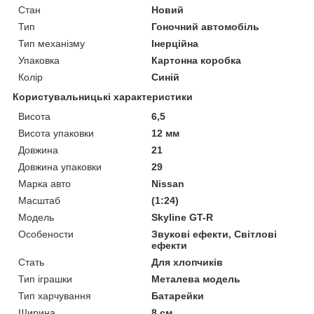
Стан
Новий
Тип
Гоночний автомобіль
Тип механізму
Інерційна
Упаковка
Картонна коробка
Колір
Синій
Користувальницькі характеристики
Висота
6,5
Висота упаковки
12 мм
Довжина
21
Довжина упаковки
29
Марка авто
Nissan
Масштаб
(1:24)
Мoдель
Skyline GT-R
Особености
Звукові ефекти, Світлові
ефекти
Стать
Для хлопчиків
Тип іграшки
Металева модель
Тип харчування
Батарейки
Ширина
8 см