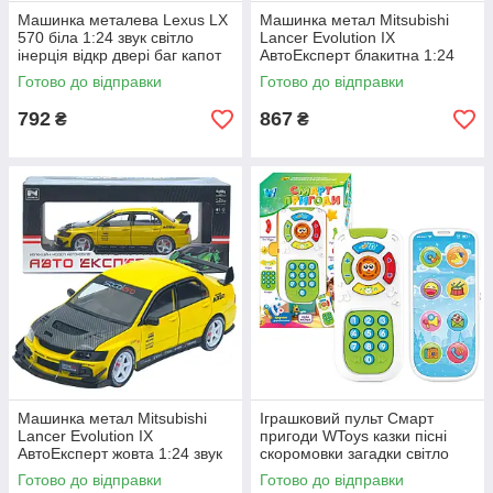
Машинка металева Lexus LX
Машинка метал Mitsubishi
570 біла 1:24 звук світло
Lancer Evolution IX
інерція відкр двері баг капот
АвтоЕксперт блакитна 1:24
20*8*7,5 см (RS-42075)
звук світло 21*8*7 см (G8119-
Готово до відправки
Готово до відправки
55)
792
867
₴
₴
Машинка метал Mitsubishi
Іграшковий пульт Смарт
Lancer Evolution IX
пригоди WToys казки пісні
АвтоЕксперт жовта 1:24 звук
скоромовки загадки світло
світло 21*8*7 см (G8119-55)
укр мова 15,5*7*2,5 см
Готово до відправки
Готово до відправки
(31645)