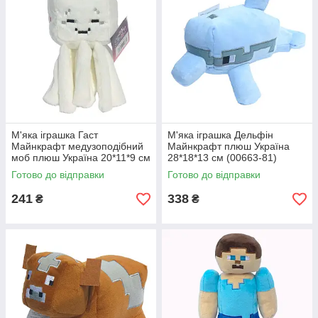
М'яка іграшка Гаст
М'яка іграшка Дельфін
Майнкрафт медузоподібний
Майнкрафт плюш Україна
моб плюш Україна 20*11*9 см
28*18*13 см (00663-81)
(00663-80)
Готово до відправки
Готово до відправки
241
338
₴
₴