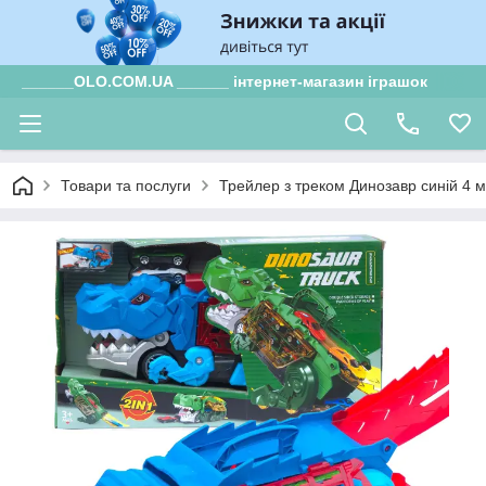
______OLO.COM.UA ______ інтернет-магазин іграшок
Товари та послуги
Трейлер з треком Динозавр синій 4 