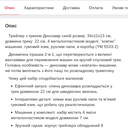
Опис
Характеристики
Доставка
Оплата
Умови п
Опис
Трейлер з треком Динозавр синій розмір: 34х11х13 см,
довжина треку: 22 см, 4 металопластикові моделі, “ковтає”
машинки, гумовий язик, рухливі лапи, в коробці (YM 5533-2)
Динамічна іграшка 2-в-1, що перетворюється з великої
вантажівки для перевезення машин на крутий спусковий трек.
Головна особливість — динозавр може «ковтати» машинки,
які потім вилітають з його пащі по розкладному трампліну.
Чому цей набір сподобається малюкові:
Ефектний запуск: спина динозавра розкладається у
трек довжиною 22 см для швидкісних змагань.
Інтерактивні деталі: хижак має рухливі лапи та м'який
гумовий язик, що робить гру реалістичнішою.
Машинки у комплекті: набір містить 4 якісні
металопластикові моделі довжиною 7 см.
Зручний гараж: корпус трейлера обладнаний 8