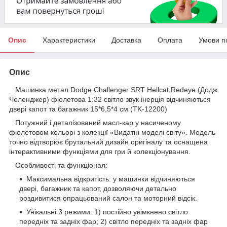
Опис
Характеристики
Доставка
Оплата
Умови п
Опис
Машинка метал Dodge Challenger SRT Hellcat Redeye (Додж
Челенджер) фіолетова 1:32 світло звук інерція відчиняються
двері капот та багажник 15*6,5*4 см (TK-12200)
Потужний і деталізований масл-кар у насиченому
фіолетовом кольорі з колекції «Видатні моделі світу». Модель
точно відтворює брутальний дизайн оригіналу та оснащена
інтерактивними функціями для гри й колекціонування.
Особливості та функціонал:
Максимальна відкритість: у машинки відчиняються
двері, багажник та капот, дозволяючи детально
роздивитися опрацьований салон та моторний відсік.
Унікальні 3 режими: 1) постійно увімкнено світло
передніх та задніх фар; 2) світло передніх та задніх фар