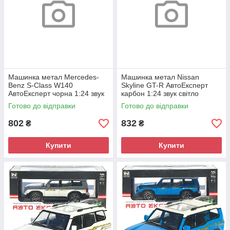
Машинка метал Mercedes-
Машинка метал Nissan
Benz S-Class W140
Skyline GT-R АвтоЕксперт
АвтоЕксперт чорна 1:24 звук
карбон 1:24 звук світло
світло 21*8*6,5 см (G9765-42)
інерція 21*8*6,5 см (G8317-
Готово до відправки
Готово до відправки
48)
802
832
₴
₴
Купити
Купити