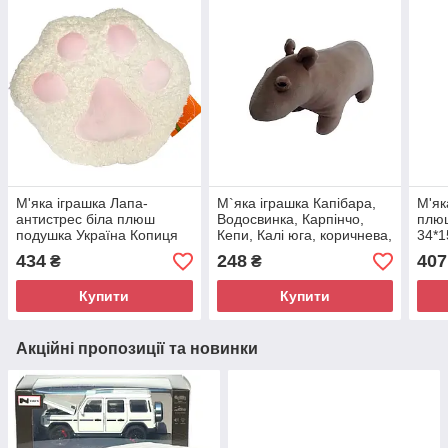
М'яка іграшка Лапа-
М`яка іграшка Капібара,
М'як
антистрес біла плюш
Водосвинка, Карпінчо,
плюш
подушка Україна Копиця
Кепи, Калі юга, коричнева,
34*1
33*9*35см (00066-60)
плюш, Копиця, Україна, 28
434
248
407
₴
₴
см. (00173-6)
Купити
Купити
Акційні пропозиції та новинки