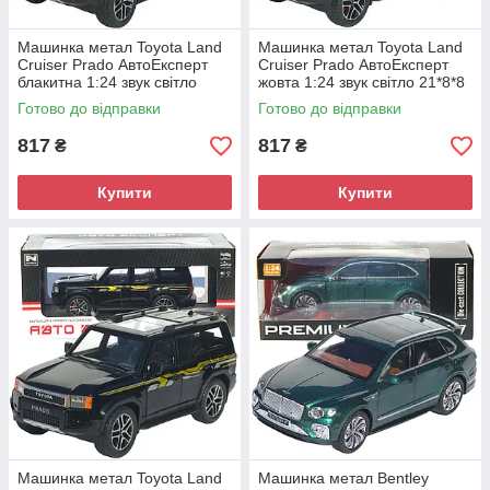
Машинка метал Toyota Land
Машинка метал Toyota Land
Cruiser Prado АвтоЕксперт
Cruiser Prado АвтоЕксперт
блакитна 1:24 звук світло
жовта 1:24 звук світло 21*8*8
21*8*8 см (G7605-44)
см (G7605-44)
Готово до відправки
Готово до відправки
817
817
₴
₴
Купити
Купити
Машинка метал Toyota Land
Машинка метал Bentley