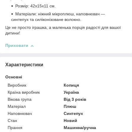
Розмір: 42х15х11 см.
Матеріали: ніжний мікроплюш, наповнювач —
синтепух та силіконізоване волокно.
Це не просто іграшка, а маленька порція радості для вашої
дитини!
Приховати
Характеристики
Основні
Виробник
Копиця
Країна виробник
Україна
Вікова група
Від 3 років
Матеріал
Плюш
Наповнювач
Синтепух
Стан
Новий
Прання
Машинна/ручна