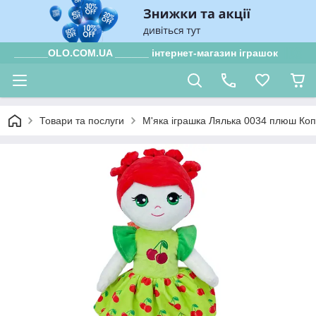
______OLO.COM.UA ______ інтернет-магазин іграшок
Товари та послуги
М'яка іграшка Лялька 0034 плюш Коп