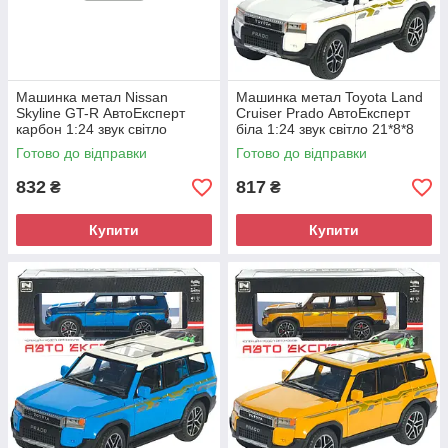
Машинка метал Nissan
Машинка метал Toyota Land
Skyline GT-R АвтоЕксперт
Cruiser Prado АвтоЕксперт
карбон 1:24 звук світло
біла 1:24 звук світло 21*8*8
інерція 21*8*6,5 см (G8317-
см (G7605-44)
Готово до відправки
Готово до відправки
48)
832
817
₴
₴
Купити
Купити