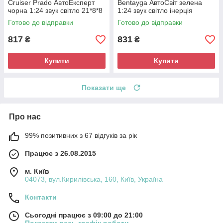
Cruiser Prado АвтоЕксперт
Bentayga АвтоСвіт зелена
чорна 1:24 звук світло 21*8*8
1:24 звук світло інерція
см (G7605-44)
21*9*7 см (AP-1897)
Готово до відправки
Готово до відправки
817
831
₴
₴
Купити
Купити
Показати ще
Про нас
99% позитивних з 67 відгуків за рік
Працює з 26.08.2015
м. Київ
04073, вул.Кирилівська, 160, Київ, Україна
Контакти
Сьогодні працює з 09:00 до 21:00