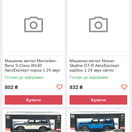
Машинка метал Mercedes-
Машинка метал Nissan
Benz S-Class W140
Skyline GT-R АвтоЕксперт
АвтоЕксперт чорна 1:24 звук
карбон 1:24 звук світло
світло 21*8*6,5 см (G9765-42)
інерція 21*8*6,5 см (G8317-
Готово до відправки
Готово до відправки
48)
802
832
₴
₴
Купити
Купити