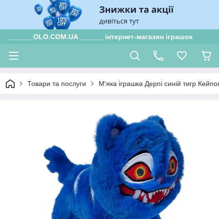
______OLO.COM.UA ______ інтернет-магазин іграшок
Товари та послуги
М'яка іграшка Дерпі синій тигр Кей