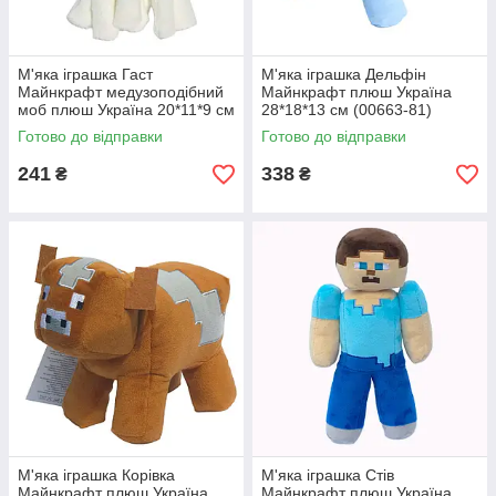
М'яка іграшка Гаст
М'яка іграшка Дельфін
Майнкрафт медузоподібний
Майнкрафт плюш Україна
моб плюш Україна 20*11*9 см
28*18*13 см (00663-81)
(00663-80)
Готово до відправки
Готово до відправки
241
338
₴
₴
М'яка іграшка Корівка
М'яка іграшка Стів
Майнкрафт плюш Україна
Майнкрафт плюш Україна