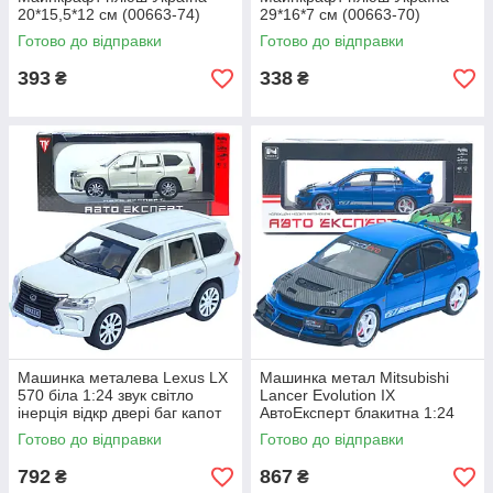
20*15,5*12 см (00663-74)
29*16*7 см (00663-70)
Готово до відправки
Готово до відправки
393
338
₴
₴
Машинка металева Lexus LX
Машинка метал Mitsubishi
570 біла 1:24 звук світло
Lancer Evolution IX
інерція відкр двері баг капот
АвтоЕксперт блакитна 1:24
20*8*7,5 см (RS-42075)
звук світло 21*8*7 см (G8119-
Готово до відправки
Готово до відправки
55)
792
867
₴
₴