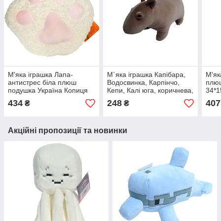
М'яка іграшка Лапа-
М`яка іграшка Капібара,
М'як
антистрес біла плюш
Водосвинка, Карпінчо,
плюш
подушка Україна Копиця
Кепи, Калі юга, коричнева,
34*1
33*9*35см (00066-60)
плюш, Копиця, Україна, 28
434
248
407
₴
₴
см. (00173-6)
Акційні пропозиції та новинки