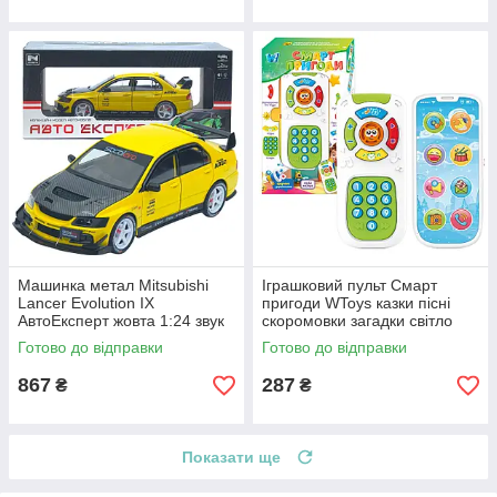
Машинка метал Mitsubishi
Іграшковий пульт Смарт
Lancer Evolution IX
пригоди WToys казки пісні
АвтоЕксперт жовта 1:24 звук
скоромовки загадки світло
світло 21*8*7 см (G8119-55)
укр мова 15,5*7*2,5 см
Готово до відправки
Готово до відправки
(31645)
867
287
₴
₴
Показати ще