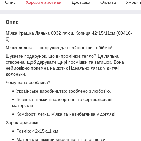
Опис
Характеристики
Доставка
Оплата
Умови 
Опис
М'яка іграшка Лялька 0032 плюш Копиця 42*15*11см (00416-
6)
М’яка лялька — подружка для найніжніших обіймів!
Шукаєте подарунок, що випромінює тепло? Ця лялька
створена, щоб дарувати щирі посмішки та затишок. Вона
неймовірно приємна на дотик і ідеально лягає у дитячі
долоньки.
Чому вона особлива?
Українське виробництво: зроблено з любов’ю.
Безпека: тільки гіпоалергенні та сертифіковані
матеріали.
Комфорт: легка, м’яка та невибаглива у догляді.
Характеристики:
Розмір: 42х15х11 см.
Матеріали: ніжний мікроплюш, наповнювач —