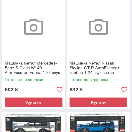
Машинка метал Mercedes-
Машинка метал Nissan
Benz S-Class W140
Skyline GT-R АвтоЕксперт
АвтоЕксперт чорна 1:24 звук
карбон 1:24 звук світло
світло 21*8*6,5 см (G9765-42)
інерція 21*8*6,5 см (G8317-
Готово до відправки
Готово до відправки
48)
802
832
₴
₴
Купити
Купити