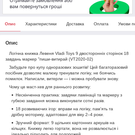
Опис
Характеристики
Доставка
Оплата
Умови п
Опис
Логічна книжка Левеня Vladi Toys 9 двосторонніх сторінок 18
завдань маркер "пиши-витирай (VT2020-02)
Забудьте про купу одноразових зошитів! Цей багаторазовий
посібник дозволяє малюку тренувати логіку, не боячись
помилок. Написали, витерли — і можна пробувати знову.
Чому це маст-хев для раннього розвитку:
Нескінченна практика: завдяки ламінації та маркеру з
губкою завдання можна виконувати сотні разів.
18 розвиваючих ігор: вправи на логіку, пам'ять та
дрібну моторику, адаптовані для віку 2–4 роки.
Зручний формат: 9 щільних картонних аркушів на
кільцях. Книжку легко гортати, вона не розвалюється і
ідеально підходить для подорожей.