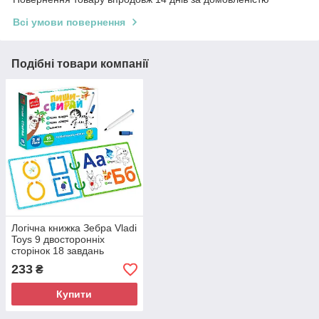
Всі умови повернення
Подібні товари компанії
Логічна книжка Зебра Vladi
Toys 9 двосторонніх
сторінок 18 завдань
маркер "пиши-витирай
233
₴
(VT2020-01)
Купити