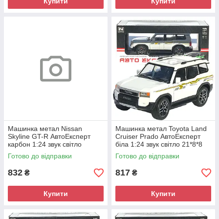
Купити
Купити
Машинка метал Nissan
Машинка метал Toyota Land
Skyline GT-R АвтоЕксперт
Cruiser Prado АвтоЕксперт
карбон 1:24 звук світло
біла 1:24 звук світло 21*8*8
інерція 21*8*6,5 см (G8317-
см (G7605-44)
Готово до відправки
Готово до відправки
48)
832
817
₴
₴
Купити
Купити