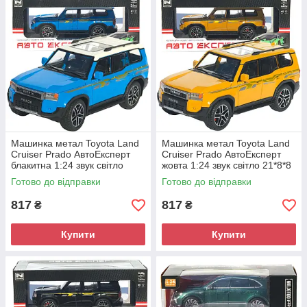
Машинка метал Toyota Land
Машинка метал Toyota Land
Cruiser Prado АвтоЕксперт
Cruiser Prado АвтоЕксперт
блакитна 1:24 звук світло
жовта 1:24 звук світло 21*8*8
21*8*8 см (G7605-44)
см (G7605-44)
Готово до відправки
Готово до відправки
817
817
₴
₴
Купити
Купити