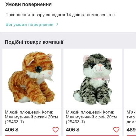
Умови повернення
Повернення товару впродовж 14 днів за домовленістю
Всі умови повернення
Подібні товари компанії
М'який плюшевий Котик
М'який плюшевий Котик
М'як
Мяу музичний рижий 20см
Мяу музичний сірий 20см
тигр
(25463-1)
(25463-1)
дем
Hunt
406
406
489
₴
₴
(004