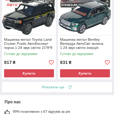
Машинка метал Toyota Land
Машинка метал Bentley
Cruiser Prado АвтоЕксперт
Bentayga АвтоСвіт зелена
чорна 1:24 звук світло 21*8*8
1:24 звук світло інерція
см (G7605-44)
21*9*7 см (AP-1897)
Готово до відправки
Готово до відправки
817
831
₴
₴
Купити
Купити
Показати ще
Про нас
99% позитивних з 67 відгуків за рік