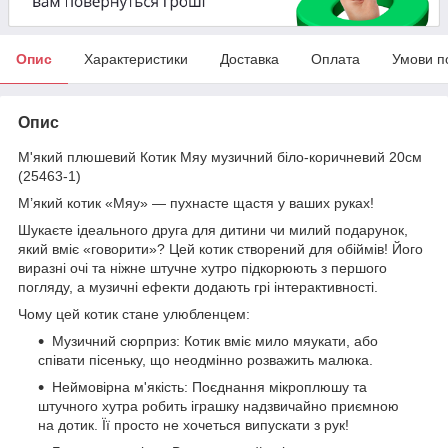
Опис
Характеристики
Доставка
Оплата
Умови п
Опис
М'який плюшевий Котик Мяу музичний біло-коричневий 20см
(25463-1)
М’який котик «Мяу» — пухнасте щастя у ваших руках!
Шукаєте ідеального друга для дитини чи милий подарунок,
який вміє «говорити»? Цей котик створений для обіймів! Його
виразні очі та ніжне штучне хутро підкорюють з першого
погляду, а музичні ефекти додають грі інтерактивності.
Чому цей котик стане улюбленцем:
Музичний сюрприз: Котик вміє мило мяукати, або
співати пісеньку, що неодмінно розважить малюка.
Неймовірна м'якість: Поєднання мікроплюшу та
штучного хутра робить іграшку надзвичайно приємною
на дотик. Її просто не хочеться випускати з рук!