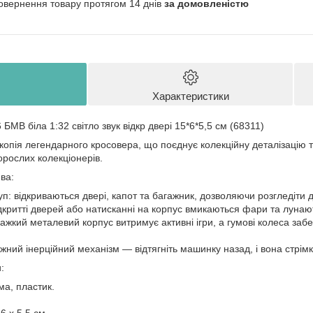
овернення товару протягом 14 днів
за домовленістю
Характеристики
 біла 1:32 світло звук відкр двері 15*6*5,5 см (68311)
опія легендарного кросовера, що поєднує колекційну деталізацію та
рослих колекціонерів.
ва:
: відкриваються двері, капот та багажник, дозволяючи розгледіти де
дкритті дверей або натисканні на корпус вмикаються фари та лунают
важкий металевий корпус витримує активні ігри, а гумові колеса забе
жний інерційний механізм — відтягніть машинку назад, і вона стрім
:
ма, пластик.