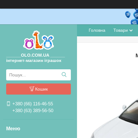
Головна
Товари
______OLO.COM.UA ______
інтернет-магазин іграшок
Кошик
+380 (66) 116-46-55
+380 (63) 389-56-50