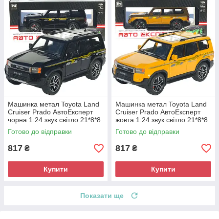
Машинка метал Toyota Land
Машинка метал Toyota Land
Cruiser Prado АвтоЕксперт
Cruiser Prado АвтоЕксперт
чорна 1:24 звук світло 21*8*8
жовта 1:24 звук світло 21*8*8
см (G7605-44)
см (G7605-44)
Готово до відправки
Готово до відправки
817
817
₴
₴
Купити
Купити
Показати ще