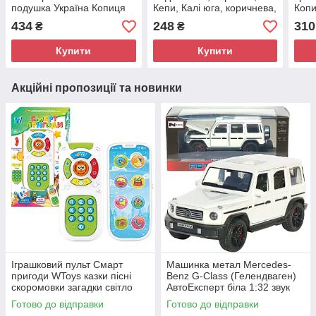
подушка Україна Копиця
Кепи, Калі юга, коричнева,
Копи
33*9*35см (00066-60)
плюш, Копиця, Україна, 28
434
248
310
₴
₴
см. (00173-6)
Купити
Купити
Акційні пропозиції та новинки
Іграшковий пульт Смарт
Машинка метал Mercedes-
пригоди WToys казки пісні
Benz G-Class (Гелендваген)
скоромовки загадки світло
АвтоЕксперт біла 1:32 звук
укр мова 15,5*7*2,5 см
світло (LF-80110)
Готово до відправки
Готово до відправки
(31645)