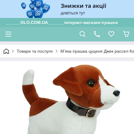
______OLO.COM.UA ______ інтернет-магазин іграшок
Товари та послуги
М’яка іграшка цуценя Джек рассел К