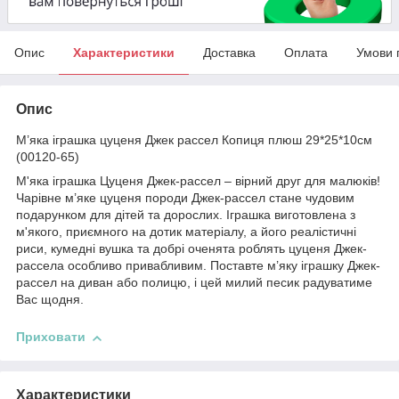
Опис
Характеристики
Доставка
Оплата
Умови 
Опис
М’яка іграшка цуценя Джек рассел Копиця плюш 29*25*10см
(00120-65)
М'яка іграшка Цуценя Джек-рассел – вірний друг для малюків!
Чарівне м’яке цуценя породи Джек-рассел стане чудовим
подарунком для дітей та дорослих. Іграшка виготовлена з
м'якого, приємного на дотик матеріалу, а його реалістичні
риси, кумедні вушка та добрі оченята роблять цуценя Джек-
рассела особливо привабливим. Поставте м’яку іграшку Джек-
рассел на диван або полицю, і цей милий песик радуватиме
Вас щодня.
Приховати
Характеристики