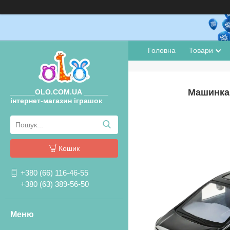
Головна
Товари
Машинка 
______OLO.COM.UA ______
інтернет-магазин іграшок
Кошик
+380 (66) 116-46-55
+380 (63) 389-56-50