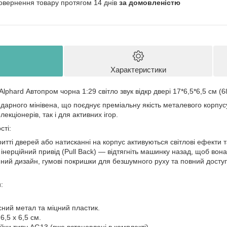
овернення товару протягом 14 днів
за домовленістю
Характеристики
hard Автопром чорна 1:29 світло звук відкр двері 17*6,5*6,5 см (6
арного мінівена, що поєднує преміальну якість металевого корпусу 
лекціонерів, так і для активних ігор.
сті:
ритті дверей або натисканні на корпус активуються світлові ефекти т
інерційний привід (Pull Back) — відтягніть машинку назад, щоб вона
ійний дизайн, гумові покришки для безшумного руху та повний досту
:
сний метал та міцний пластик.
6,5 х 6,5 см.