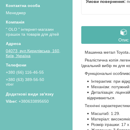
п
Менеджер
" OLO " інтернет-магазин
іграшок та товарів для дітей
Опис
04073, вул.Кирилівська, 160,
Машинка метал Toyota Alp
Київ, Україна
Реалістична копія легенд
Ідеальний вибір як для ко
+380 (66) 116-46-55
Функціональні особливо
+380 (63) 389-56-50
Інтерактив: при відк
viber
Механізм: потужний 
Деталізація: ліценз
відкриваються.
+380633895650
Технічні характеристики
Масштаб: 1:29.
Матеріал: високоякі
Розмір іграшки: 17 х 