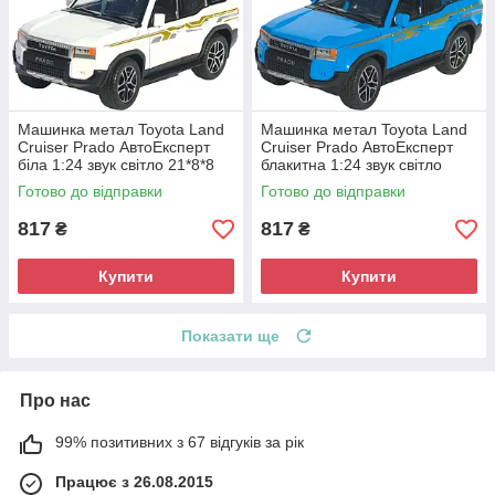
Машинка метал Toyota Land
Машинка метал Toyota Land
Cruiser Prado АвтоЕксперт
Cruiser Prado АвтоЕксперт
біла 1:24 звук світло 21*8*8
блакитна 1:24 звук світло
см (G7605-44)
21*8*8 см (G7605-44)
Готово до відправки
Готово до відправки
817
817
₴
₴
Купити
Купити
Показати ще
Про нас
99% позитивних з 67 відгуків за рік
Працює з 26.08.2015