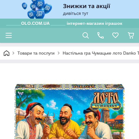
______OLO.COM.UA ______ інтернет-магазин іграшок
Товари та послуги
Настільна гра Чумацьке лото Danko T