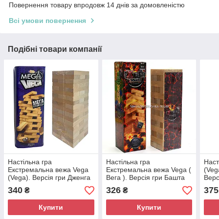
Повернення товару впродовж 14 днів за домовленістю
Всі умови повернення
Подібні товари компанії
Настільна гра
Настільна гра
Наст
Екстремальна вежа Vega
Екстремальна вежа Vega (
(Veg
(Vega). Версія гри Дженга
Вега ). Версія гри Башта
Верс
(Jenga) дерево Danko
Дженга ( Збірка ) XTW-01-
GVC
340
326
375
₴
₴
Toys (G-MV-01U)
01
Купити
Купити