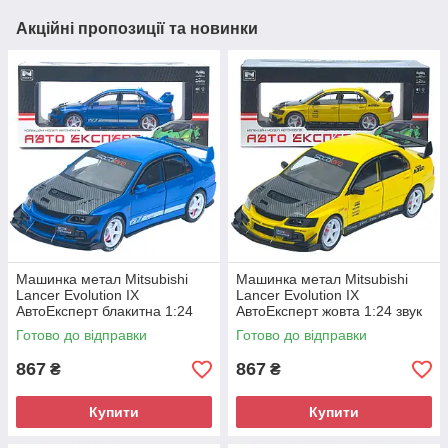
Акційні пропозиції та новинки
Машинка метал Mitsubishi
Машинка метал Mitsubishi
Lancer Evolution IX
Lancer Evolution IX
АвтоЕксперт блакитна 1:24
АвтоЕксперт жовта 1:24 звук
звук світло 21*8*7 см (G8119-
світло 21*8*7 см (G8119-55)
Готово до відправки
Готово до відправки
55)
867
867
₴
₴
Купити
Купити