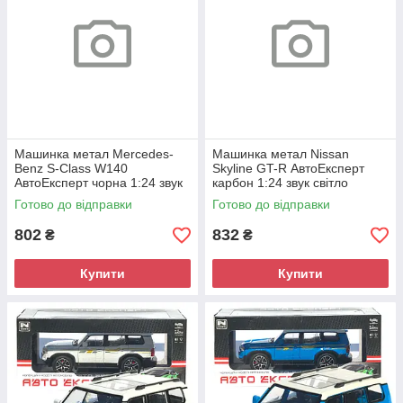
Машинка метал Mercedes-
Машинка метал Nissan
Benz S-Class W140
Skyline GT-R АвтоЕксперт
АвтоЕксперт чорна 1:24 звук
карбон 1:24 звук світло
світло 21*8*6,5 см (G9765-42)
інерція 21*8*6,5 см (G8317-
Готово до відправки
Готово до відправки
48)
802
832
₴
₴
Купити
Купити