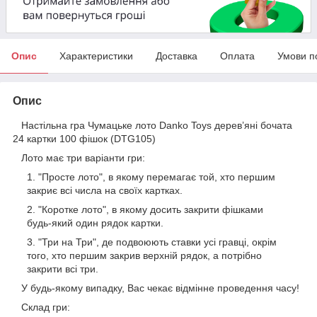
Опис
Характеристики
Доставка
Оплата
Умови п
Опис
Настільна гра Чумацьке лото Danko Toys дерев’яні бочата
24 картки 100 фішок (DTG105)
Лото має три варіанти гри:
"Просте лото", в якому перемагає той, хто першим
закриє всі числа на своїх картках.
"Коротке лото", в якому досить закрити фішками
будь-який один рядок картки.
"Три на Три", де подвоюють ставки усі гравці, окрім
того, хто першим закрив верхній рядок, а потрібно
закрити всі три.
У будь-якому випадку, Вас чекає відмінне проведення часу!
Склад гри: