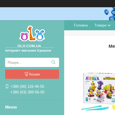
Головна
Товари
Ме
______OLO.COM.UA ______
інтернет-магазин іграшок
Кошик
+380 (66) 116-46-55
+380 (63) 389-56-50