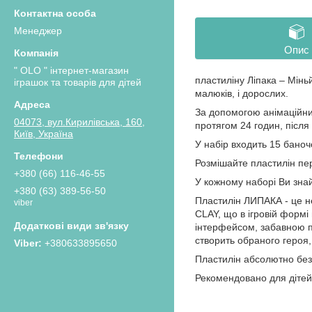
Менеджер
Опис
" OLO " інтернет-магазин
пластиліну Ліпака – Мін
іграшок та товарів для дітей
малюків, і дорослих.
За допомогою анімаційних
04073, вул.Кирилівська, 160,
протягом 24 годин, після
Київ, Україна
У набір входить 15 баноч
Розмішайте пластилін пе
+380 (66) 116-46-55
У кожному наборі Ви знай
+380 (63) 389-56-50
Пластилін ЛИПАКА - це н
viber
CLAY, що в ігровій формі
інтерфейсом, забавною пл
створить обраного героя,
+380633895650
Пластилін абсолютно безп
Рекомендовано для дітей 