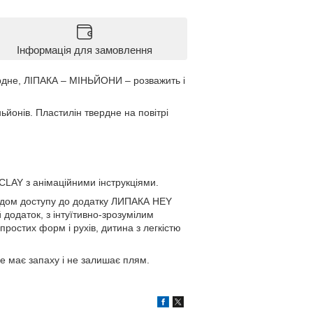
Інформація для замовлення
ердне, ЛІПАКА – МІНЬЙОНИ – розважить і
йонів. Пластилін твердне на повітрі
CLAY з анімаційними інструкціями.
кодом доступу до додатку ЛИПАКА HEY
 додаток, з інтуїтивно-зрозумілим
ростих форм і рухів, дитина з легкістю
не має запаху і не залишає плям.