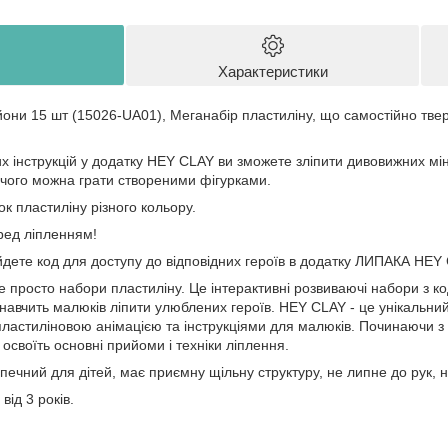
Характеристики
ьйони 15 шт (15026-UA01), Меганабір пластиліну, що самостійно тв
 інструкцій у додатку HEY CLAY ви зможете зліпити дивовижних мінь
 чого можна грати створеними фігурками.
ок пластиліну різного кольору.
ред ліпленням!
дете код для доступу до відповідних героїв в додатку ЛИПАКА HEY 
е просто набори пластиліну. Це інтерактивні розвиваючі набори з 
 навчить малюків ліпити улюблених героїв. HEY CLAY - це унікальний
астиліновою анімацією та інструкціями для малюків. Починаючи з п
 освоїть основні прийоми і техніки ліплення.
ечний для дітей, має приємну щільну структуру, не липне до рук, 
від 3 років.