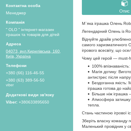
Опис
Менеджер
М`яка іграшка Олень Rob
" OLO " інтернет-магазин
Легендарний Олень із Rob
іграшок та товарів для дітей
Відчуйте драйв улюбленої
самого харизматичного О
ігрового всесвіту, що осел
04073, вул.Кирилівська, 160,
Київ, Україна
Чому цей герой — must-
100% впізнаваність:
Магія дотику: Вигот
+380 (66) 116-46-55
антистрес після напруж
+380 (63) 389-56-50
Бездоганна якість: 
viber
іграшка готова до най
Більше ніж іграшка 
Атмосфера затишку: 
+380633895650
тепла.
Стань частиною ігрової іст
Зберіть власну команду г
Маленький провідник у св