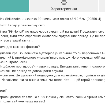
Характеристики
lox Shikanoko Шиканоко 99 ночей мем плюш 43*12*5см (00559-4)
lox: Тепер у реальному світі!
 гри "99 Ночей" не лише через екран, а й на дотик! Представляємо
леня, який став справжнім символом віртуальних пригод. Це не про
иться у вашій кімнаті.
have для кожного фаната?
 Дизайн іграшки повністю відтворює унікальний стиль персонажа з R
овлений із преміального ультрам'якого плюшу. Його хочеться обійма
еної ігрової сесії.
Ми дбаємо про здоров’я наших гравців. Використані лише гіпоалерге
активніших пригод та довгих років служби.
— символ: Це ідеальний подарунок для колекціонерів, підлітків та ді
Неважливо, чи за вікном зима, чи тепле літо — цей герой принесе у 
орії!
ероїв і дозвольте Оленю з "99 Ночей у лісі" стати вашим вірним ко
іт фантазій уже чекає на вас!