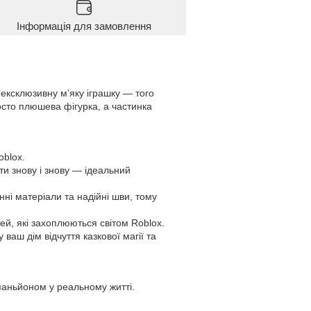
Інформація для замовлення
 ексклюзивну м’яку іграшку — того
сто плюшева фігурка, а частинка
oblox.
ти знову і знову — ідеальний
нні матеріали та надійні шви, тому
тей, які захоплюються світом Roblox.
ваш дім відчуття казкової магії та
мпаньйоном у реальному житті.