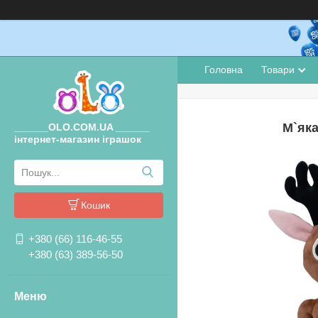
Головна
Товари
М`яка
______OLO.COM.UA ______
інтернет-магазин іграшок
Кошик
+380 (66) 116-46-55
+380 (63) 389-56-50