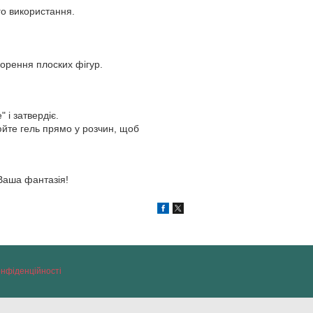
го використання.
орення плоских фігур.
 і затвердіє.
юйте гель прямо у розчин, щоб
 Ваша фантазія!
онфіденційності