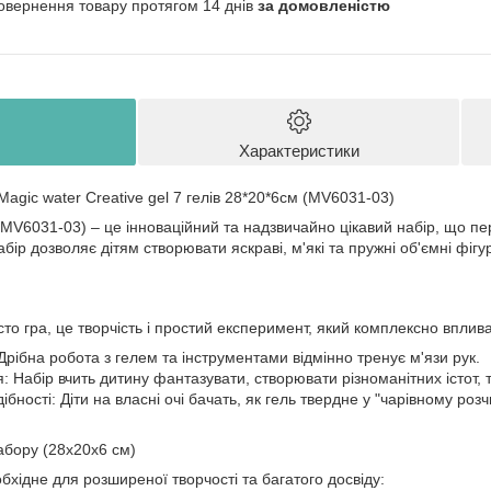
овернення товару протягом 14 днів
за домовленістю
Характеристики
Magic water Creative gel 7 гелів 28*20*6см (MV6031-03)
 (MV6031-03) – це інноваційний та надзвичайно цікавий набір, що 
ір дозволяє дітям створювати яскраві, м'які та пружні об'ємні фігур
то гра, це творчість і простий експеримент, який комплексно вплив
Дрібна робота з гелем та інструментами відмінно тренує м'язи рук.
 Набір вчить дитину фантазувати, створювати різноманітних істот, т
ібності: Діти на власні очі бачать, як гель твердне у "чарівному ро
бору (28х20х6 см)
обхідне для розширеної творчості та багатого досвіду: