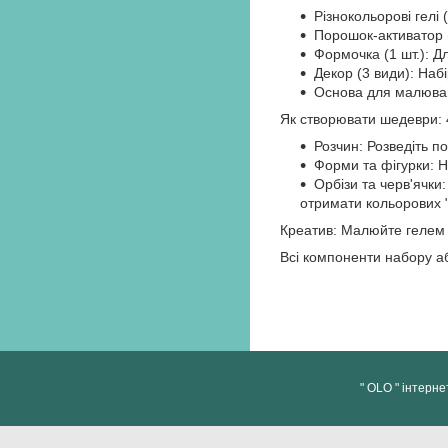
Різнокольорові гелі
Порошок-активатор (
Формочка (1 шт.): Д
Декор (3 види): Наб
Основа для малюван
Як створювати шедеври: 4
Розчин: Розведіть по
Форми та фігурки: На
Орбізи та черв'ячки
отримати кольорових "
Креатив: Малюйте гелем н
Всі компоненти набору аб