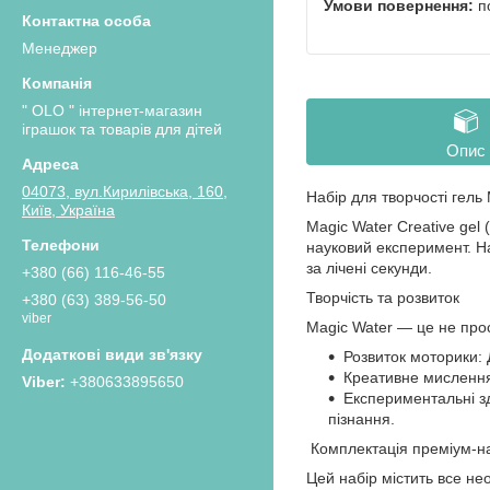
п
Менеджер
" OLO " інтернет-магазин
іграшок та товарів для дітей
Опис
04073, вул.Кирилівська, 160,
Набір для творчості гель 
Київ, Україна
Magic Water Creative gel
науковий експеримент. Наб
за лічені секунди.
+380 (66) 116-46-55
Творчість та розвиток
+380 (63) 389-56-50
viber
Magic Water — це не прос
Розвиток моторики: 
Креативне мислення:
+380633895650
Експериментальні зд
пізнання.
Комплектація преміум-на
Цей набір містить все не