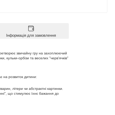
Інформація для замовлення
перетворює звичайну гру на захоплюючий
ки, кульки-орбізи та веселих "черв'ячків"
ає на розвиток дитини:
варин, літери чи абстрактні картинки.
зчині", що стимулює їхнє бажання до