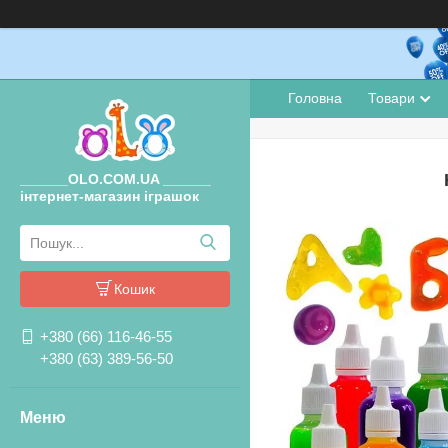
Головна
Товари
______OLO.COM.UA ______
інтернет-магазин іграшок
Кошик
+380 (66) 116-46-55
+380 (63) 389-56-50