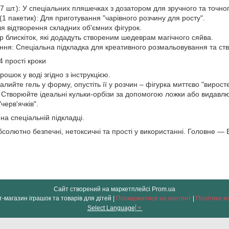
 (7 шт.): У спеціальних пляшечках з дозатором для зручного та точно
1 пакетик): Для приготування "чарівного розчину для росту".
ля відтворення складних об'ємних фігурок.
ір блискіток, які додадуть створеним шедеврам магічного сяйва.
ня: Спеціальна підкладка для креативного розмальовування та ств
 прості кроки
рошок у воді згідно з інструкцією.
лийте гель у форму, опустіть її у розчин – фігурка миттєво "виросте"
: Створюйте ідеальні кульки-орбізи за допомогою ложки або видавл
черв'ячків".
а спеціальній підкладці.
солютно безпечні, нетоксичні та прості у використанні. Головне —
Сайт створений на маркетплейсі
Prom.ua
" OLO " інтернет-магазин іграшок та товарів для дітей |
Поскаржитися на контент
|
Політика к
Select Language
▼