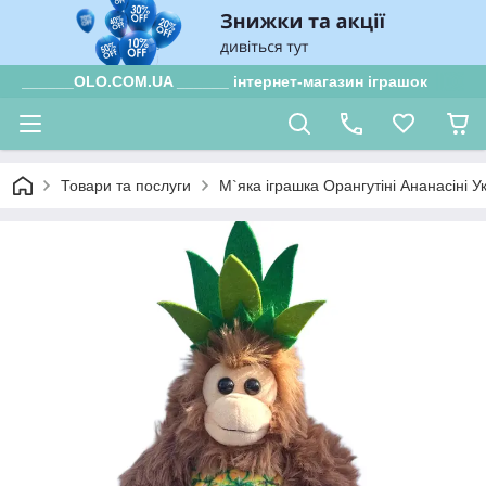
______OLO.COM.UA ______ інтернет-магазин іграшок
Товари та послуги
М`яка іграшка Орангутіні Ананасіні 