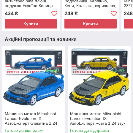
антистрес біла плюш
Водосвинка, Карпінчо,
Mine
подушка Україна Копиця
Кепи, Калі юга, коричнева,
23*1
33*9*35см (00066-60)
плюш, Копиця, Україна, 28
9)
434
248
248
₴
₴
см. (00173-6)
Купити
Купити
Акційні пропозиції та новинки
Машинка метал Mitsubishi
Машинка метал Mitsubishi
Lancer Evolution IX
Lancer Evolution IX
АвтоЕксперт блакитна 1:24
АвтоЕксперт жовта 1:24 звук
звук світло 21*8*7 см (G8119-
світло 21*8*7 см (G8119-55)
Готово до відправки
Готово до відправки
55)