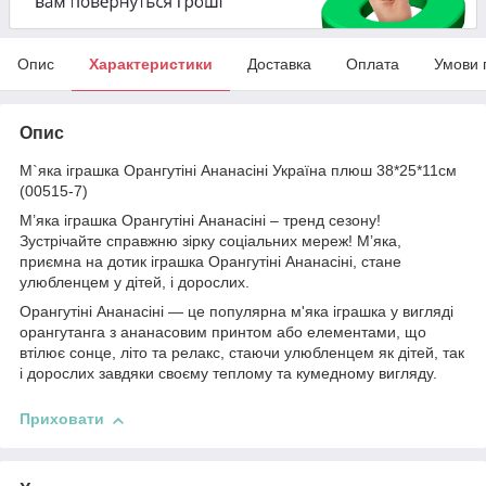
Опис
Характеристики
Доставка
Оплата
Умови 
Опис
М`яка іграшка Орангутіні Ананасіні Україна плюш 38*25*11см
(00515-7)
М’яка іграшка Орангутіні Ананасіні – тренд сезону!
Зустрічайте справжню зірку соціальних мереж! М’яка,
приємна на дотик іграшка Орангутіні Ананасіні, стане
улюбленцем у дітей, і дорослих.
Орангутіні Ананасіні — це популярна м'яка іграшка у вигляді
орангутанга з ананасовим принтом або елементами, що
втілює сонце, літо та релакс, стаючи улюбленцем як дітей, так
і дорослих завдяки своєму теплому та кумедному вигляду.
Приховати