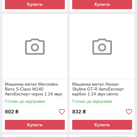
Купити
Купити
Машинка метал Mercedes-
Машинка метал Nissan
Benz S-Class W140
Skyline GT-R АвтоЕксперт
АвтоЕксперт чорна 1:24 звук
карбон 1:24 звук світло
світло 21*8*6,5 см (G9765-42)
інерція 21*8*6,5 см (G8317-
Готово до відправки
Готово до відправки
48)
802
832
₴
₴
Купити
Купити