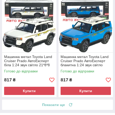
Машинка метал Toyota Land
Машинка метал Toyota Land
Cruiser Prado АвтоЕксперт
Cruiser Prado АвтоЕксперт
біла 1:24 звук світло 21*8*8
блакитна 1:24 звук світло
см (G7605-44)
21*8*8 см (G7605-44)
Готово до відправки
Готово до відправки
817
817
₴
₴
Купити
Купити
Показати ще