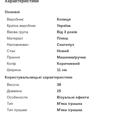
Характеристики
Основні
Виробник
Копиця
Країна виробник
Україна
Вікова група
Від 3 років
Матеріал
Плюш
Наповнювач
Синтепух
Стан
Новий
Прання
Машинна/ручна
Колір
Коричневий
Ширина
11 см
Користувальницькі характеристики
Висота
38
Довжина
25
Особености
Візуальні ефекти
Тип
М'яка іграшка
Тип іграшки
М'яка іграшка