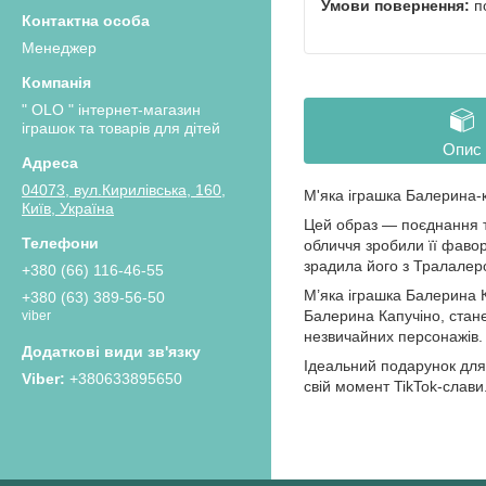
п
Менеджер
" OLO " інтернет-магазин
іграшок та товарів для дітей
Опис
04073, вул.Кирилівська, 160,
М'яка іграшка Балерина-к
Київ, Україна
Цей образ — поєднання те
обличчя зробили її фавор
зрадила його з Тралалер
+380 (66) 116-46-55
М’яка іграшка Балерина К
+380 (63) 389-56-50
Балерина Капучіно, стане
viber
незвичайних персонажів. 
Ідеальний подарунок для 
+380633895650
свій момент TikTok-слави