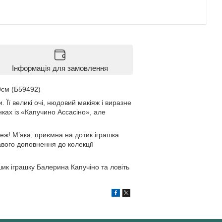
Інформація для замовлення
*9см (Б59492)
 Її великі очі, нюдовий макіяж і виразне
нках із «Капучино Ассасіно», але
еж! М’яка, приємна на дотик іграшка
вого доповнення до колекції
шик іграшку Балерина Капучіно та ловіть