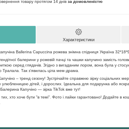
овернення товару протягом 14 днів
за домовленістю
Характеристики
апучіна Ballerina Capuccina рожева знімна спідниця Україна 32*18
ндітної балерини у рожевій пачці та чашки капучино замість голови.
иткою серед глядачів. Згідно з вигаданим лором, вона була у стосу
о Тралала. Так зʼявилась ціла мем-драма.
апучіно – тренд сезону! Зустрічайте справжню зірку соціальних мер
 улюбленицею дітей, і дорослих. Ідеальна для подарунка або яскра
Балерина Капучіно — зірка TikTok вже тут!
тих, хто хоче бути "в темі". Фото і лайки гарантовано! Додайте в ко
.