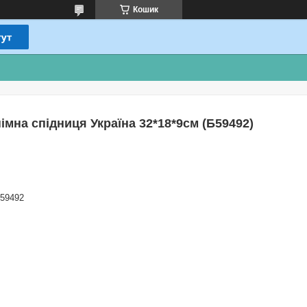
Кошик
імна спідниця Україна 32*18*9см (Б59492)
59492