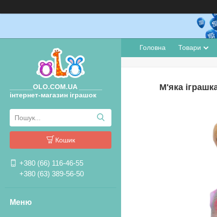
Головна
Товари
М'яка іграшк
______OLO.COM.UA ______
інтернет-магазин іграшок
Кошик
+380 (66) 116-46-55
+380 (63) 389-56-50