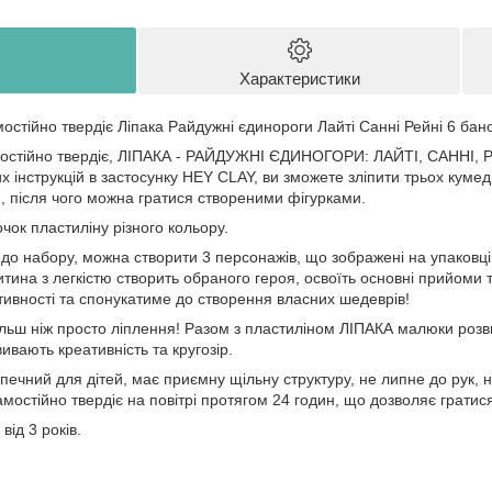
Характеристики
остійно твердіє Ліпака Райдужні єдинороги Лайті Санні Рейні 6 бан
мостійно твердіє, ЛІПАКА - РАЙДУЖНІ ЄДИНОГОРИ: ЛАЙТІ, САННІ, РЕ
 інструкцій в застосунку HEY CLAY, ви зможете зліпити трьох кумед
н, після чого можна гратися створеними фігурками.
чок пластиліну різного кольору.
 до набору, можна створити 3 персонажів, що зображені на упаковці т
итина з легкістю створить обраного героя, освоїть основні прийоми 
тивності та спонукатиме до створення власних шедеврів!
ільш ніж просто ліплення! Разом з пластиліном ЛІПАКА малюки розв
ивають креативність та кругозір.
ечний для дітей, має приємну щільну структуру, не липне до рук, 
амостійно твердіє на повітрі протягом 24 годин, що дозволяє грати
від 3 років.