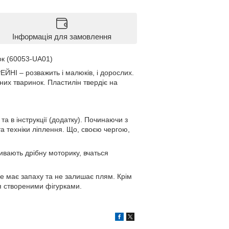
Інформація для замовлення
ок (60053-UA01)
ЙНІ – розважить і малюків, і дорослих.
них тваринок. Пластилін твердіє на
а в інструкції (додатку). Починаючи з
та техніки ліплення. Що, своєю чергою,
ивають дрібну моторику, вчаться
не має запаху та не залишає плям. Крім
ся створеними фігурками.