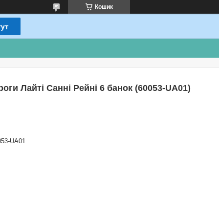
Кошик
оги Лайті Санні Рейні 6 банок (60053-UA01)
053-UA01