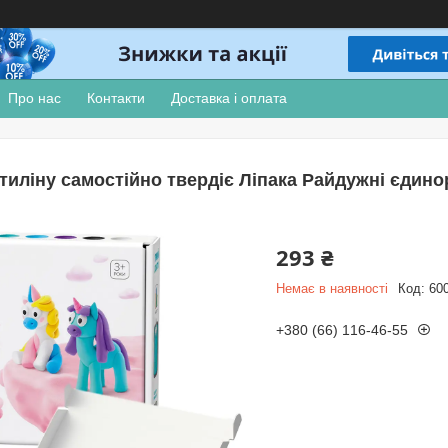
Про нас
Контакти
Доставка і оплата
тиліну самостійно твердіє Ліпака Райдужні єдинор
293 ₴
Немає в наявності
Код:
60
+380 (66) 116-46-55