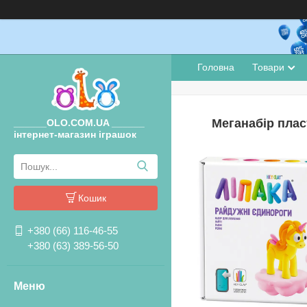
Головна
Товари
Меганабір плас
______OLO.COM.UA ______
інтернет-магазин іграшок
Кошик
+380 (66) 116-46-55
+380 (63) 389-56-50