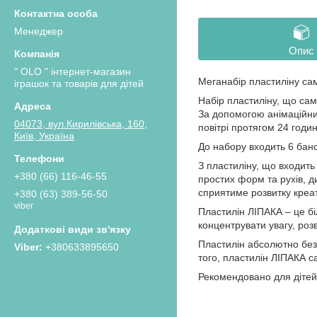
Менеджер
Опис
" OLO " інтернет-магазин
Меганабір пластиліну сам
іграшок та товарів для дітей
Набір пластиліну, що са
За допомогою анімаційних
04073, вул.Кирилівська, 160,
повітрі протягом 24 годи
Київ, Україна
До набору входить 6 бано
З пластиліну, що входить
+380 (66) 116-46-55
простих форм та рухів, д
сприятиме розвитку креа
+380 (63) 389-56-50
viber
Пластилін ЛІПАКА – це б
концентрувати увагу, розв
Пластилін абсолютно безп
+380633895650
того, пластилін ЛІПАКА с
Рекомендовано для дітей 