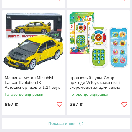
Машинка метал Mitsubishi
Іграшковий пульт Смарт
Lancer Evolution IX
пригоди WToys казки пісні
АвтоЕксперт жовта 1:24 звук
скоромовки загадки світло
світло 21*8*7 см (G8119-55)
укр мова 15,5*7*2,5 см
Готово до відправки
Готово до відправки
(31645)
867
287
₴
₴
Показати ще