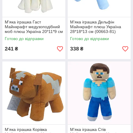
М'яка іграшка Гаст
М'яка іграшка Дельфін
Майнкрафт медузоподібний
Майнкрафт плюш Україна
моб плюш Україна 20*11*9 см
28*18*13 см (00663-81)
(00663-80)
Готово до відправки
Готово до відправки
241
338
₴
₴
М'яка іграшка Корівка
М'яка іграшка Стів