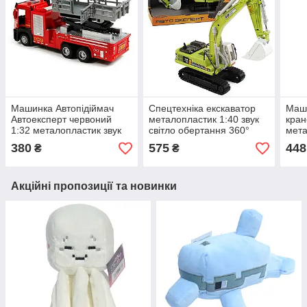
Машинка Автопідіймач
Спецтехніка екскаватор
Маш
Автоексперт червоний
металопластик 1:40 звук
кран
1:32 металопластик звук
світло обертання 360°
мета
світло інерція 18*8*5,5 см
гусеничний хід 30*9*12см
інер
380
575
448
₴
₴
(LS-0748-65)
(TK-79930)
3774
Акційні пропозиції та новинки