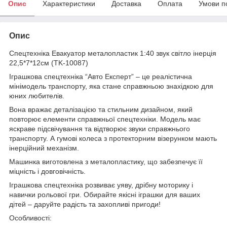
Опис
Характеристики
Доставка
Оплата
Умови п
Опис
Спецтехніка Евакуатор металопластик 1:40 звук світло інерція
22,5*7*12см (TK-10087)
Іграшкова спецтехніка “Авто Експерт” – це реалістична
мінімодель транспорту, яка стане справжньою знахідкою для
юних любителів.
Вона вражає деталізацією та стильним дизайном, який
повторює елементи справжньої спецтехніки. Модель має
яскраве підсвічування та відтворює звуки справжнього
транспорту. А гумові колеса з протекторним візерунком мають
інерційний механізм.
Машинка виготовлена з металопластику, що забезпечує її
міцність і довговічність.
Іграшкова спецтехніка розвиває уяву, дрібну моторику і
навички рольової гри. Обирайте якісні іграшки для ваших
дітей – даруйте радість та захопливі пригоди!
Особливості: