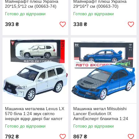
Майнкрафт плюш Україна
Майнкрафт плюш Україна
20*15,5*12 см (00663-74)
29*16*7 см (00663-70)
Готово до відправки
Готово до відправки
393
338
₴
₴
Машинка металева Lexus LX
Машинка метал Mitsubishi
570 біла 1:24 звук світло
Lancer Evolution IX
інерція відкр двері баг капот
АвтоЕксперт блакитна 1:24
20*8*7,5 см (RS-42075)
звук світло 21*8*7 см (G8119-
Готово до відправки
Готово до відправки
55)
792
867
₴
₴