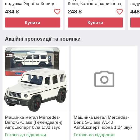
подушка Україна Копиця
Кепи, Калі юга, коричнева,
поду
33*9*35см (00066-60)
плюш, Копиця, Україна, 28
33*9
434
248
448
₴
₴
см. (00173-6)
Купити
Купити
Акційні пропозиції та новинки
Машинка метал Mercedes-
Машинка метал Mercedes-
Benz G-Class (Гелендваген)
Benz S-Class W140
АвтоЕксперт біла 1:32 звук
АвтоЕксперт чорна 1:24 звук
світло (LF-80110)
світло 21*8*6,5 см (G9765-42)
Готово до відправки
Готово до відправки