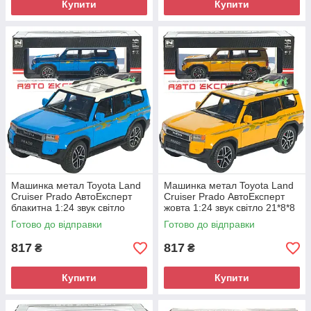
Купити
Купити
Машинка метал Toyota Land
Машинка метал Toyota Land
Cruiser Prado АвтоЕксперт
Cruiser Prado АвтоЕксперт
блакитна 1:24 звук світло
жовта 1:24 звук світло 21*8*8
21*8*8 см (G7605-44)
см (G7605-44)
Готово до відправки
Готово до відправки
817
817
₴
₴
Купити
Купити