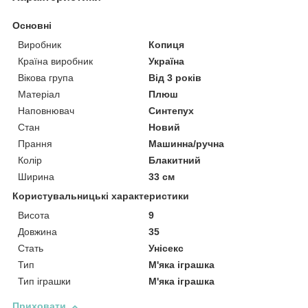
Основні
Виробник
Копиця
Країна виробник
Україна
Вікова група
Від 3 років
Матеріал
Плюш
Наповнювач
Синтепух
Стан
Новий
Прання
Машинна/ручна
Колір
Блакитний
Ширина
33 см
Користувальницькі характеристики
Висота
9
Довжина
35
Стать
Унісекс
Тип
М'яка іграшка
Тип іграшки
М'яка іграшка
Приховати