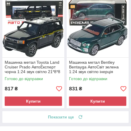
Машинка метал Toyota Land
Машинка метал Bentley
Cruiser Prado АвтоЕксперт
Bentayga АвтоСвіт зелена
чорна 1:24 звук світло 21*8*8
1:24 звук світло інерція
см (G7605-44)
21*9*7 см (AP-1897)
Готово до відправки
Готово до відправки
817
831
₴
₴
Купити
Купити
Показати ще