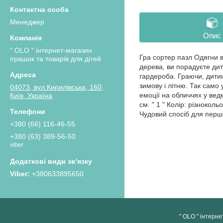
Менеджер
Опис
" OLO " інтернет-магазин
Гра сортер пазл Одягни ве
іграшок та товарів для дітей
дерева, ви порадуєте дит
гардероба. Граючи, дитин
зимову і літню. Так само
04073, вул.Кирилівська, 160,
емоції на обличчях у ведм
Київ, Україна
см. " 1 " Колір: різнокол
Чудовий спосіб для перші
+380 (66) 116-46-55
+380 (63) 389-56-50
viber
+380633895650