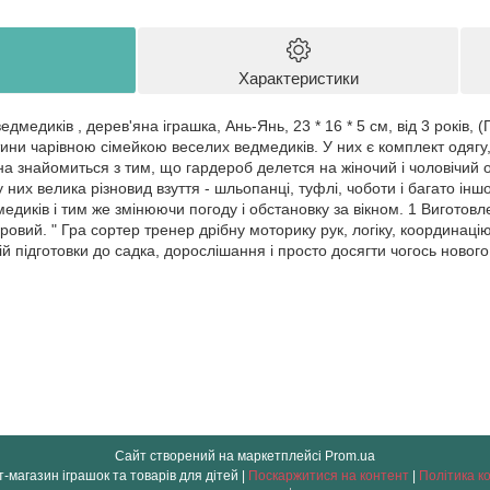
Характеристики
дмедиків , дерев'яна іграшка, Ань-Янь, 23 * 16 * 5 см, від 3 років
ини чарівною сімейкою веселих ведмедиків. У них є комплект одягу,
а знайомиться з тим, що гардероб делется на жіночий і чоловічий од
 у них велика різновид взуття - шльопанці, туфлі, чоботи і багато і
едиків і тим же змінюючи погоду і обстановку за вікном. 1 Виготовлена
ьоровий. " Гра сортер тренер дрібну моторику рук, логіку, координацію
й підготовки до садка, дорослішання і просто досягти чогось нового
Сайт створений на маркетплейсі
Prom.ua
" OLO " інтернет-магазин іграшок та товарів для дітей |
Поскаржитися на контент
|
Політика к