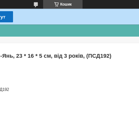
Кошик
ь, 23 * 16 * 5 см, від 3 років, (ПСД192)
Д192