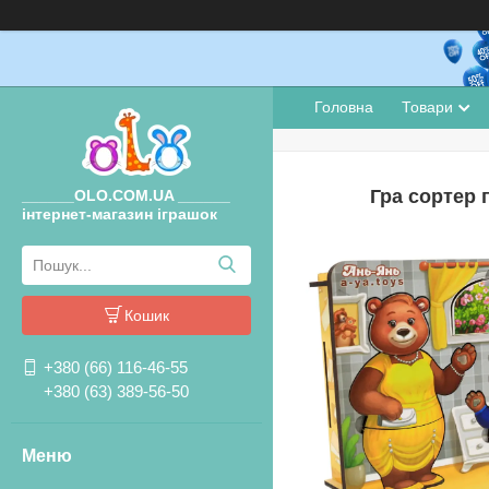
Головна
Товари
Гра сортер п
______OLO.COM.UA ______
інтернет-магазин іграшок
Кошик
+380 (66) 116-46-55
+380 (63) 389-56-50