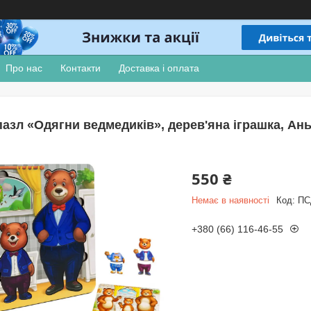
Про нас
Контакти
Доставка і оплата
азл «Одягни ведмедиків», дерев'яна іграшка, Ань-Ян
550 ₴
Немає в наявності
Код:
ПС
+380 (66) 116-46-55