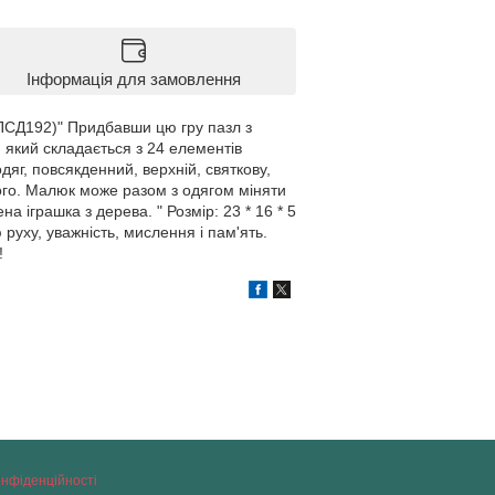
Інформація для замовлення
, (ПСД192)" Придбавши цю гру пазл з
 який складається з 24 елементів
яг, повсякденний, верхній, святкову,
ншого. Малюк може разом з одягом міняти
 ​​іграшка з дерева. " Розмір: 23 * 16 * 5
 руху, уважність, мислення і пам'ять.
!
онфіденційності