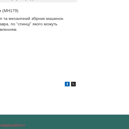
м (MH179)
п та механічний збірник машинок.
авра, по “спинці” якого можуть
рвленням.
онфіденційності