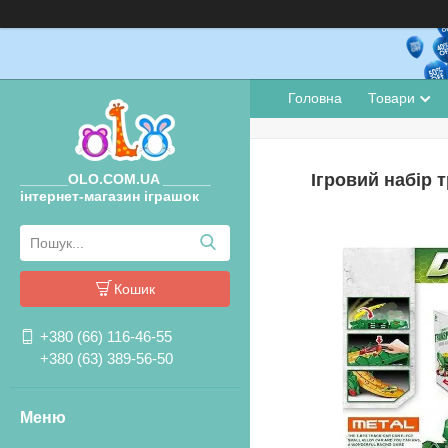
Головна
Товари
Ігровий набір 
______OLO.COM.UA ______
інтернет-магазин іграшок
Кошик
+380 (66) 116-46-55
+380 (63) 389-56-50