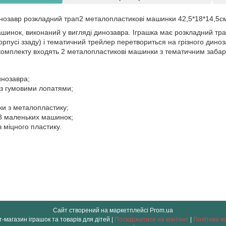
инозавр розкладний трап2 металопластикові машинки 42,5*18*14,5с
шинок, виконаний у вигляді динозавра. Іграшка має розкладний тра
корпусі ззаду) і тематичний трейлер перетвориться на грізного диноз
комплекту входять 2 металопластикові машинки з тематичним заба
инозавра;
 з гумовими лопатями;
ки з металопластику;
 8 маленьких машинок;
 міцного пластику.
Сайт створений на маркетплейсі
Prom.ua
" OLO " інтернет-магазин іграшок та товарів для дітей |
Поскаржитися на контент
|
Політика к