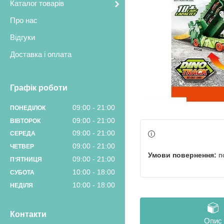
Каталог товарів
Про нас
Відгуки
Доставка і оплата
Графік роботи
09:00
21:00
ПОНЕДІЛОК
09:00
21:00
ВІВТОРОК
09:00
21:00
СЕРЕДА
09:00
21:00
ЧЕТВЕР
п
09:00
21:00
ПʼЯТНИЦЯ
10:00
18:00
СУБОТА
10:00
18:00
НЕДІЛЯ
Контакти
Опис