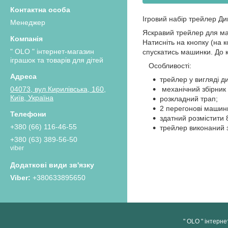
Ігровий набір трейлер Д
Менеджер
Яскравий трейлер для ма
Натисніть на кнопку (на 
" OLO " інтернет-магазин
спускатись машинки. До 
іграшок та товарів для дітей
Особливості:
трейлер у вигляді д
механічний збірник
04073, вул.Кирилівська, 160,
Київ, Україна
розкладний трап;
2 перегонові машин
здатний розмістити
+380 (66) 116-46-55
трейлер виконаний з
+380 (63) 389-56-50
viber
+380633895650