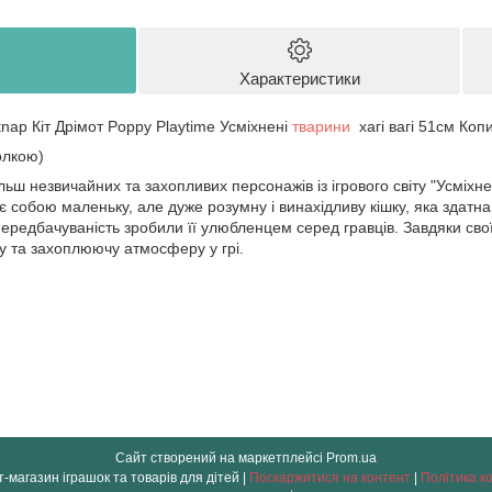
Характеристики
nap Кіт Дрімот Poppy Playtime Усміхнені
тварини
хагі вагі 51см Коп
олкою)
льш незвичайних та захопливих персонажів із ігрового світу "Усміхнен
є собою маленьку, але дуже розумну і винахідливу кішку, яка здатна 
епередбачуваність зробили її улюбленцем серед гравців. Завдяки сво
 та захоплюючу атмосферу у грі.
Сайт створений на маркетплейсі
Prom.ua
" OLO " інтернет-магазин іграшок та товарів для дітей |
Поскаржитися на контент
|
Політика к