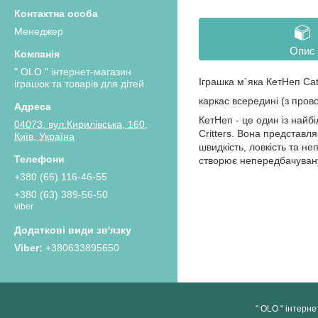
Менеджер
Опис
" OLO " інтернет-магазин
Іграшка м`яка КетНеп Cat
іграшок та товарів для дітей
каркас всередині (з пров
КетНеп - це один із найбі
04073, вул.Кирилівська, 160,
Critters. Вона представля
Київ, Україна
швидкість, ловкість та н
створює непередбачувану
+380 (66) 116-46-55
+380 (63) 389-56-50
viber
+380633895650