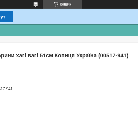
Кошик
рини хагі вагі 51см Копиця Україна (00517-941)
517-941