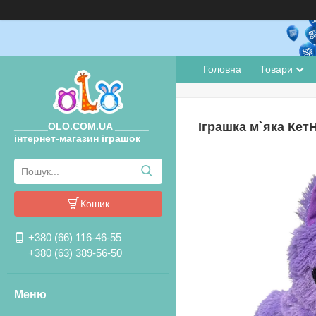
Головна
Товари
Іграшка м`яка КетН
______OLO.COM.UA ______
інтернет-магазин іграшок
Кошик
+380 (66) 116-46-55
+380 (63) 389-56-50