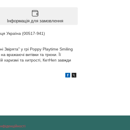
Інформація для замовлення
иця Україна (00517-941)
і Звірята" у грі Poppy Playtime Smiling
на вражаючі витівки та трюки. Її
їй харизмі та хитрості, КетНеп завжди
онфіденційності