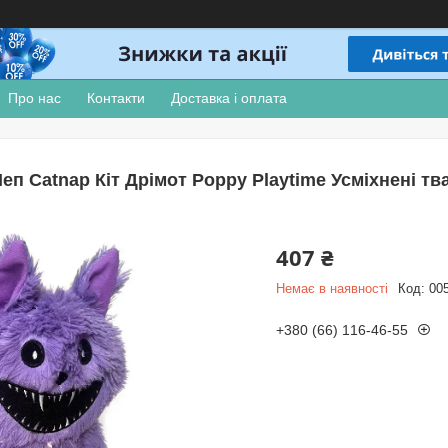
Про нас
Контакти
Доставка і оплата
еп Catnap Кіт Дрімот Poppy Playtime Усміхнені тва
407 ₴
Немає в наявності
Код:
00
+380 (66) 116-46-55