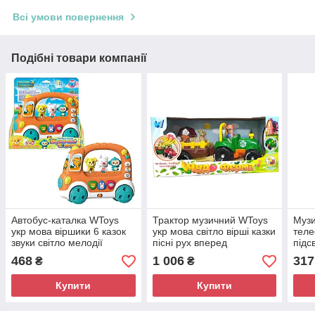
Всі умови повернення
Подібні товари компанії
Автобус-каталка WToys
Трактор музичний WToys
Музи
укр мова віршики 6 казок
укр мова світло вірші казки
теле
звуки світло мелодії
пісні рух вперед
підс
рухомі елементи пісні
36*14*16см (37586)
звук
468
1 006
317
₴
₴
20*6,5*16см (19479)
(TK 
Купити
Купити