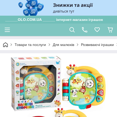
______OLO.COM.UA ______ інтернет-магазин іграшок
Товари та послуги
Для малюків
Розвиваючі іграшки