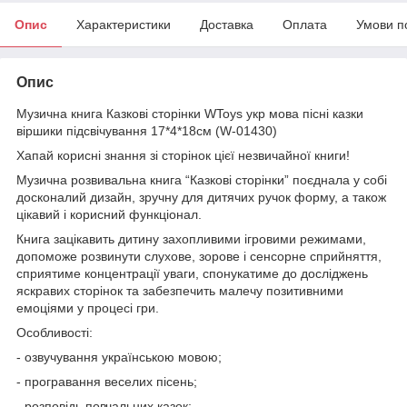
Опис
Характеристики
Доставка
Оплата
Умови п
Опис
Музична книга Казкові сторінки WToys укр мова пісні казки
віршики підсвічування 17*4*18см (W-01430)
Хапай корисні знання зі сторінок цієї незвичайної книги!
Музична розвивальна книга “Казкові сторінки” поєднала у собі
досконалий дизайн, зручну для дитячих ручок форму, а також
цікавий і корисний функціонал.
Книга зацікавить дитину захопливими ігровими режимами,
допоможе розвинути слухове, зорове і сенсорне сприйняття,
сприятиме концентрації уваги, спонукатиме до досліджень
яскравих сторінок та забезпечить малечу позитивними
емоціями у процесі гри.
Особливості:
- озвучування українською мовою;
- програвання веселих пісень;
- розповідь повчальних казок;