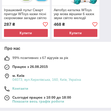
Іграшковий пульт Смарт
Автобус-каталка WToys
пригоди WToys казки пісні
укр мова віршики 6 казок
скоромовки загадки світло
звуки світло мелодії
укр мова 15,5*7*2,5 см
рухомі елементи пісні
287
468
₴
₴
(31645)
20*6,5*16см (19479)
Купити
Купити
Про нас
99% позитивних з 67 відгуків за рік
Працює з 26.08.2015
м. Київ
04073, вул.Кирилівська, 160, Київ, Україна
Контакти
Сьогодні працює з 10:00 до 18:00
Показати весь графік роботи