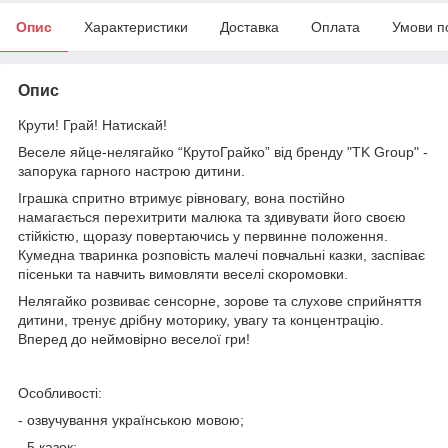
Опис
Характеристики
Доставка
Оплата
Умови п
Опис
Крути! Грай! Натискай!
Веселе яйце-нелягайко “КрутоГрайко” від бренду "TK Group" -
запорука гарного настрою дитини.
Іграшка спритно втримує рівновагу, вона постійно
намагається перехитрити малюка та здивувати його своєю
стійкістю, щоразу повертаючись у первинне положення.
Кумедна тваринка розповість малечі повчальні казки, заспіває
пісеньки та навчить вимовляти веселі скоромовки.
Нелягайко розвиває сенсорне, зорове та слухове сприйняття
дитини, тренує дрібну моторику, увагу та концентрацію.
Вперед до неймовірно веселої гри!
Особливості:
- озвучування українською мовою;
- 5 казок;