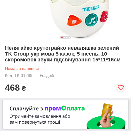
Нелягайко крутограйко неваляшка зелений
TK Group укр мова 5 казок, 5 пісень, 10
скоромовок звуки підсвічування 15*11*16см
Немає в наявності
Код: ТК-31289
Роздріб
468
₴