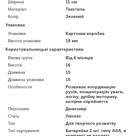
Ширина
11 см
Матеріал
Текстиль
Колір
Зелений
Упаковка
Упаковка
Картонна коробка
Висота упаковки
18 мм
Користувальницькі характеристики
Вікова група
Від 6 місяців
Висота
16
Довжина
15
Довжина упаковки
15
Особености
Розвиває координацію
рухів, концентрацію уваги,
логіку, дрібну моторику,
колірне сприйняття
Персонажі
Динозавр
Стать
Унісекс
Тип
Для творчого розвитку
Тип харчування
Батарейки 2 шт. типу ААА, в
комплект не входять