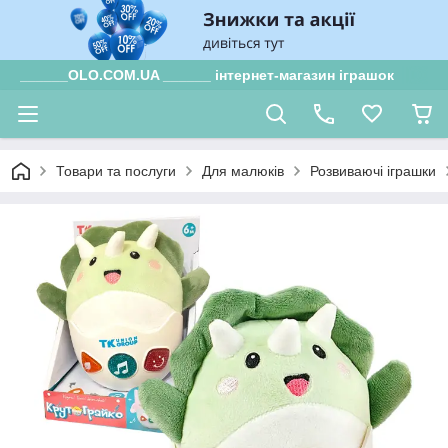
______OLO.COM.UA ______ інтернет-магазин іграшок
Товари та послуги
Для малюків
Розвиваючі іграшки