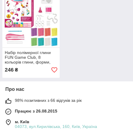
Набір полімерної глини
FUN Game Club, 8
кольорів глини, форми,
фурнітура, ланцюжок,
246
₴
еластичний шнур, в
коробці (76948)
Про нас
98% позитивних з 66 відгуків за рік
Працює з 26.08.2015
м. Київ
04073, вул.Кирилівська, 160, Київ, Україна