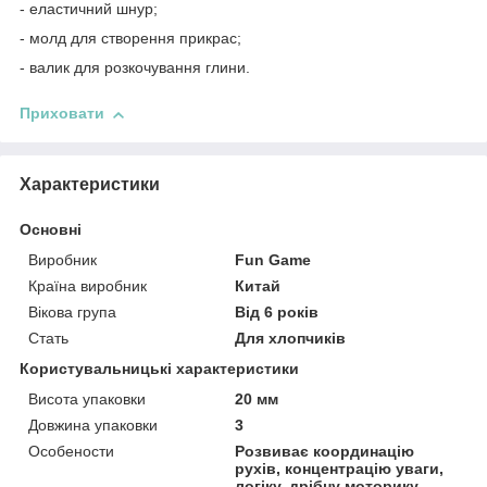
- еластичний шнур;
- молд для створення прикрас;
- валик для розкочування глини.
Приховати
Характеристики
Основні
Виробник
Fun Game
Країна виробник
Китай
Вікова група
Від 6 років
Стать
Для хлопчиків
Користувальницькі характеристики
Висота упаковки
20 мм
Довжина упаковки
3
Особености
Розвиває координацію
рухів, концентрацію уваги,
логіку, дрібну моторику,