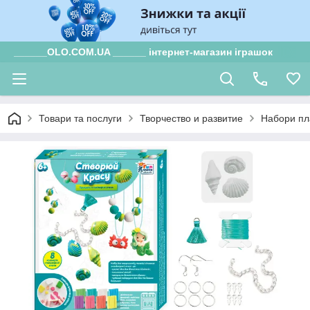
______OLO.COM.UA ______ інтернет-магазин іграшок
Товари та послуги
Творчество и развитие
Набори пл