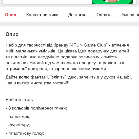
Опис
Характеристики
Доставка
Оплата
Умови п
Опис
Набір для творчості від бренду "4FUN Game Club" - втілення
мрій маленьких умільців. Це цікава ідея подарунку для дітей
та підлітків, яка неодмінно подарує величезну кількість
позитивних емоцій під час творчого процесу та радість від
отриманої прикраси, створеної власними руками.
Дайте волю фантазії, “зліпіть” ідею, запечіть її у духовій шафі,
і ваш витвір мистецтва готовий!
Набір містить:
- 8 кольорів полімерної глини;
- ланцюжок;
- фурнітуру;
- пластикову голку;