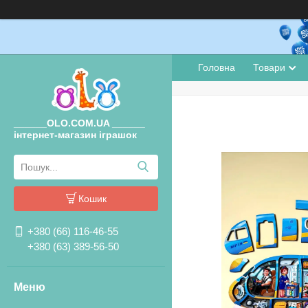
Головна
Товари
______OLO.COM.UA ______
інтернет-магазин іграшок
Кошик
+380 (66) 116-46-55
+380 (63) 389-56-50