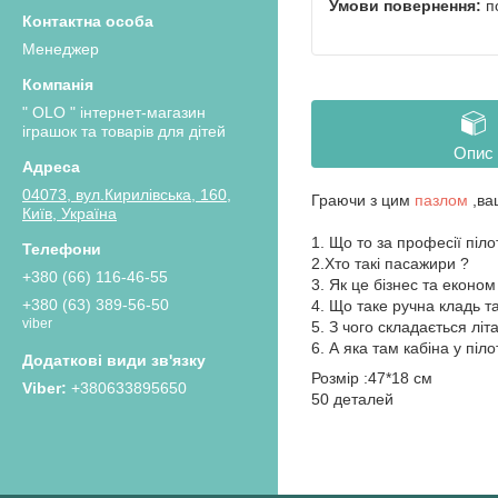
п
Менеджер
" OLO " інтернет-магазин
іграшок та товарів для дітей
Опис
04073, вул.Кирилівська, 160,
Граючи з цим
пазлом
,ва
Київ, Україна
1. Що то за професії піл
2.Хто такі пасажири ?
+380 (66) 116-46-55
3. Як це бізнес та економ
+380 (63) 389-56-50
4. Що таке ручна кладь т
viber
5. З чого складається літа
6. А яка там кабіна у піл
Розмір :47*18 см
+380633895650
50 деталей