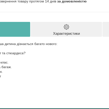
овернення товару протягом 14 днів
за домовленістю
Характеристики
ша дитина дізнається багато нового:
от та стюардеса?
 клас.
а багаж.
к.
от