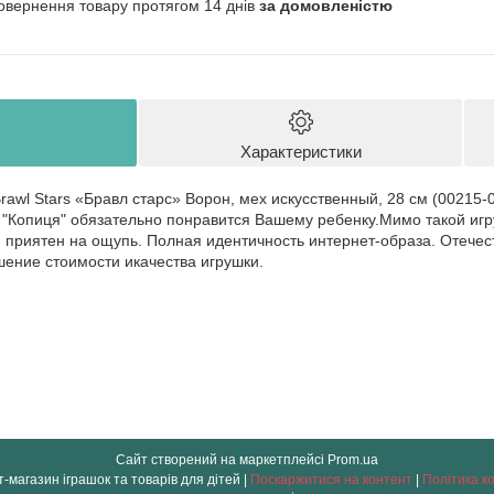
овернення товару протягом 14 днів
за домовленістю
Характеристики
rawl Stars «Бравл старс» Ворон, мех искусственный, 28 см (00215-
 "Копиця" обязательно понравится Вашему ребенку.Мимо такой иг
 приятен на ощупь. Полная идентичность интернет-образа. Отече
ение стоимости икачества игрушки.
Сайт створений на маркетплейсі
Prom.ua
" OLO " інтернет-магазин іграшок та товарів для дітей |
Поскаржитися на контент
|
Політика к