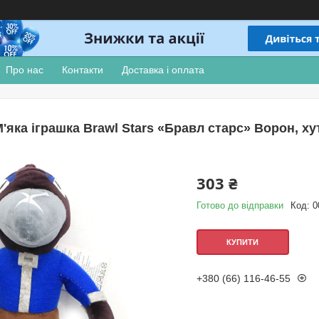
Про нас
Контакти
Доставка і оплата
'яка іграшка Brawl Stars «Бравл старс» Ворон, ху
303 ₴
Готово до відправки
Код:
0
КУПИТИ
+380 (66) 116-46-55