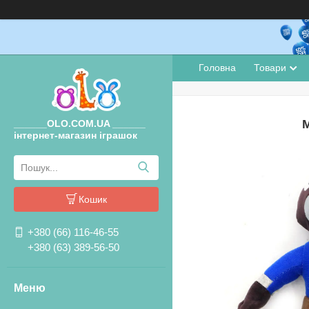
Головна
Товари
М
______OLO.COM.UA ______
інтернет-магазин іграшок
Кошик
+380 (66) 116-46-55
+380 (63) 389-56-50