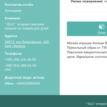
п
Менеджер
" OLO " інтернет-магазин
іграшок та товарів для дітей
Опис
04073, вул.Кирилівська, 160,
Мягкая игрушка Копиця B
Київ, Україна
Прикольный образ от ТМ
Персонаж аккуратносшит,
цена. Идеальное соотнош
+380 (66) 116-46-55
+380 (63) 389-56-50
viber
+380633895650