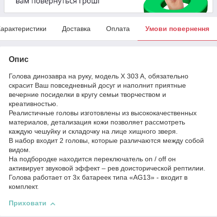
арактеристики
Доставка
Оплата
Умови повернення
Опис
Голова динозавра на руку, модель X 303 A, обязательно
скрасит Ваш повседневный досуг и наполнит приятные
вечерние посиделки в кругу семьи творчеством и
креативностью.
Реалистичные головы изготовлены из высококачественных
материалов, детализация кожи позволяет рассмотреть
каждую чешуйку и складочку на лице хищного зверя.
В набор входит 2 головы, которые различаются между собой
видом.
На подбородке находится переключатель on / off он
активирует звуковой эффект – рев доисторической рептилии.
Голова работает от 3х батареек типа «AG13» - входит в
комплект.
Приховати