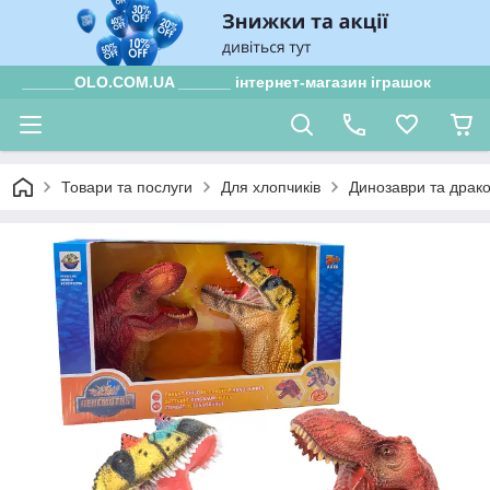
______OLO.COM.UA ______ інтернет-магазин іграшок
Товари та послуги
Для хлопчиків
Динозаври та драк