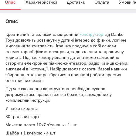
Опис
Характеристики
Доставка
Оплата
Умови п
Опис
Креативний та великий електронний
конструктор
від Danko
Toys дозволить розвинути у дитині інтерес до фізики, логічне
мислення та кмітливість. Іграшка поєднує в собі основи
елементарної фізики електрики, задоволення та практичну
користь. Під час конструювання дитина може самостійно
створити електронне піаніно-синтезатор, радіо чи інші схеми,
викладені в інструкції. Набір дозволяє освоїти базові навички
збирання, а також розібратися в принципі роботи простих
електричних схем.
Під час складання конструктора необхідно суворо
дотримуватись правил техніки безпеки, викладених у
комплектній інструкції.
У набір входить:
80 гральних карт
Макетна плата 10x7 з'єднань - 1 шт
Шайба з 1 клемою - 4 шт