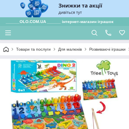
______OLO.COM.UA ______ інтернет-магазин іграшок
Товари та послуги
Для малюків
Розвиваючі іграшки