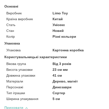
Основні
Виробник
Limo Toy
Країна виробник
Китай
Стать
Унісекс
Стан
Новий
Колір
Різні кольори
Упаковка
Упаковка
Картонна коробка
Користувальницькі характеристики
Вікова група
Від 3 років
Висота упаковки
23 см мм
Довжина упаковки
41 см
Матеріали
Дерево, магніт
Персонажі
Динозаври
Тип іграшки
Сортер
Ширина упакування
5 см
Приховати