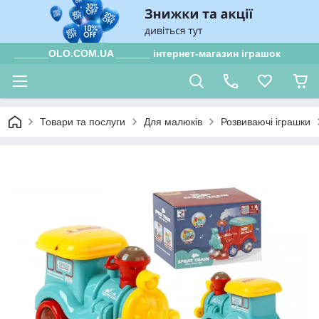
______OLO.COM.UA ______ інтернет-магазин іграшок
Товари та послуги
Для малюків
Розвиваючі іграшки