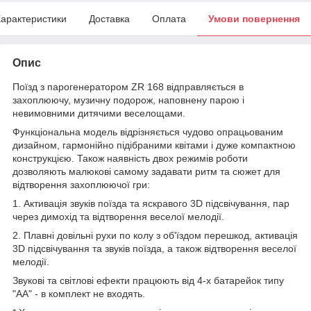
арактеристики
Доставка
Оплата
Умови повернення
Опис
Поїзд з парогенератором ZR 168 відправляється в
захоплюючу, музичну подорож, наповнену парою і
невимовними дитячими веселощами.
Функціональна модель відрізняється чудово опрацьованим
дизайном, гармонійно підібраними квітами і дуже компактною
конструкцією. Також наявність двох режимів роботи
дозволяють малюкові самому задавати ритм та сюжет для
відтворення захоплюючої гри:
1. Активація звуків поїзда та яскравого 3D підсвічування, пар
через димохід та відтворення веселої мелодії.
2. Плавні довільні рухи по колу з об'їздом перешкод, активація
3D підсвічування та звуків поїзда, а також відтворення веселої
мелодії.
Звукові та світлові ефекти працюють від 4-х батарейок типу
"АА" - в комплект не входять.