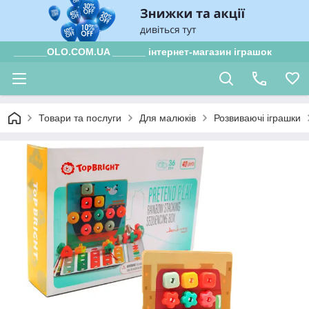
______OLO.COM.UA ______ інтернет-магазин іграшок
Товари та послуги
Для малюків
Розвиваючі іграшки