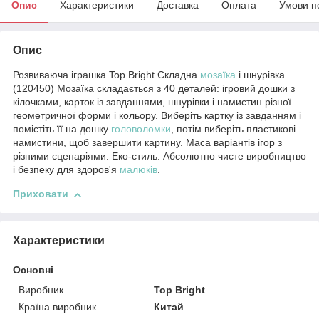
Опис
Характеристики
Доставка
Оплата
Умови п
Опис
Розвиваюча іграшка Top Bright Складна
мозаїка
і шнурівка
(120450) Мозаїка складається з 40 деталей: ігровий дошки з
кілочками, карток із завданнями, шнурівки і намистин різної
геометричної форми і кольору. Виберіть картку із завданням і
помістіть її на дошку
головоломки
, потім виберіть пластикові
намистини, щоб завершити картину. Маса варіантів ігор з
різними сценаріями. Еко-стиль. Абсолютно чисте виробництво
і безпеку для здоров'я
малюків
.
Приховати
Характеристики
Основні
Виробник
Top Bright
Країна виробник
Китай