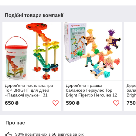
Подібні товари компанії
Дерев'яна настільна гра
Дерев'яна іграшка
Дере
ToP BRIGHT для дітей
балансер Геркулес Top
бала
«Падаючі кульки», 31
Bright Figertip Hercules 12
Brig
деталь (120493)
предметів 25*13*7 см
пред
650
590
750
₴
₴
(120521)
(120
Про нас
98% позитивних з 66 відгуків за рік