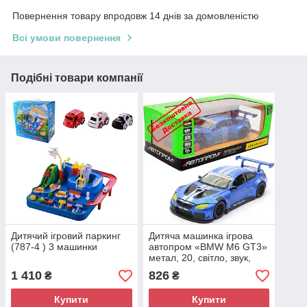
Повернення товару впродовж 14 днів за домовленістю
Всі умови повернення
Подібні товари компанії
Дитячий ігровий паркинг
Дитяча машинка ігрова
(787-4 ) 3 машинки
автопром «BMW M6 GT3»
метал, 20, світло, звук,
двері відчиняються, синя
1 410
826
₴
₴
(68255B)
Купити
Купити