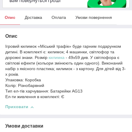
Опис
Доставка
Оплата
Умови повернення
Опис
Ігровий килимок «Міський трафік» буде гарним подарунком
дитині. В комплекті є: килимок; 4 машинки, світлофор та
дорожні знаки. Розмір
килимка
- 49х59 див. У світлофора є
світлові ефекти (кольори змінюють один одного). Виконаний
набір з якісного пластика; килимок - з картону. Для дітей від 3-
х років.
Упаковка: Коробка
Колір: Різнобарвний
Тип ел-тів харчування: Батарейки АG13
Ел-ти живлення в комплекті: Є
Приховати
Умови доставки