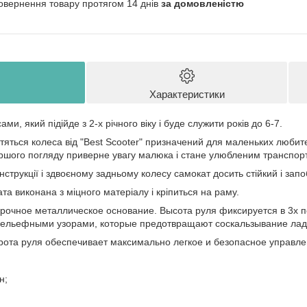
овернення товару протягом 14 днів
за домовленістю
Характеристики
ми, який підійде з 2-х річного віку і буде служити років до 6-7.
ітяться колеса від "Best Scooter" призначений для маленьких любит
ершого погляду приверне увагу малюка і стане улюбленим транспор
нструкції і здвоєному задньому колесу самокат досить стійкий і запо
а виконана з міцного матеріалу і кріпиться на раму.
рочное металлическое основание. Высота руля фиксируется в 3х 
рельефными узорами, которые предотвращают соскальзывание ладо
рота руля обеспечивает максимально легкое и безопасное управле
н;