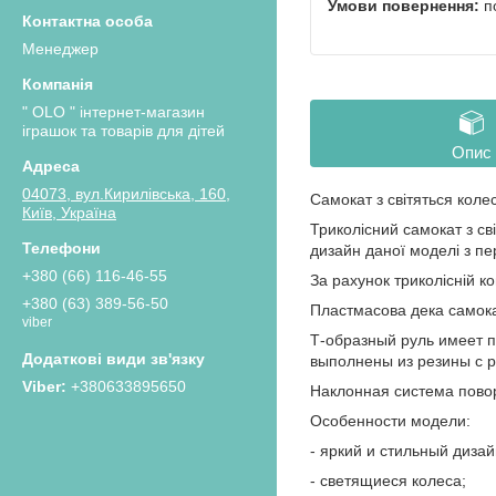
п
Менеджер
" OLO " інтернет-магазин
іграшок та товарів для дітей
Опис
04073, вул.Кирилівська, 160,
Самокат з світяться колеса
Київ, Україна
Триколісний самокат з св
дизайн даної моделі з п
+380 (66) 116-46-55
За рахунок триколісній ко
+380 (63) 389-56-50
Пластмасова дека самокат
viber
Т-образный руль имеет п
выполнены из резины с 
+380633895650
Наклонная система пово
Особенности модели:
- яркий и стильный дизай
- светящиеся колеса;