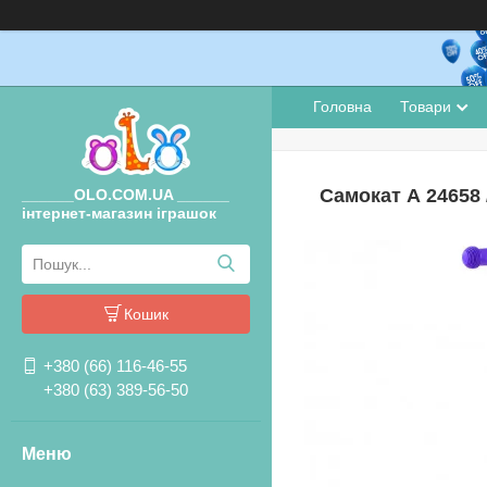
Головна
Товари
Самокат А 24658 
______OLO.COM.UA ______
інтернет-магазин іграшок
Кошик
+380 (66) 116-46-55
+380 (63) 389-56-50