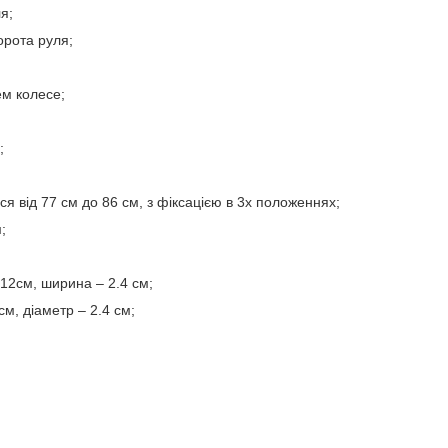
я;
орота руля;
ем колесе;
;
ся від 77 см до 86 см, з фіксацією в 3х положеннях;
;
-12см, ширина – 2.4 см;
см, діаметр – 2.4 см;
.