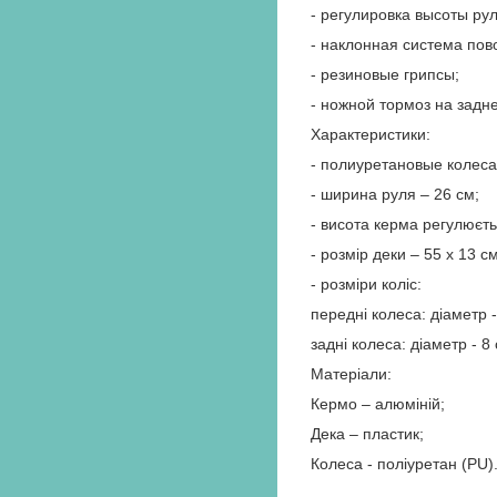
- регулировка высоты рул
- наклонная система пов
- резиновые грипсы;
- ножной тормоз на задн
Характеристики:
- полиуретановые колеса
- ширина руля – 26 см;
- висота керма регулюєть
- розмір деки – 55 х 13 см
- розміри коліс:
передні колеса: діаметр 
задні колеса: діаметр - 8 
Матеріали:
Кермо – алюміній;
Дека – пластик;
Колеса - поліуретан (PU)