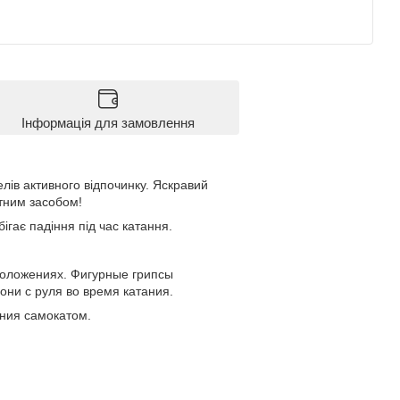
Інформація для замовлення
елів активного відпочинку. Яскравий
тним засобом!
бігає падіння під час катання.
положениях. Фигурные грипсы
ни с руля во время катания.
ния самокатом.