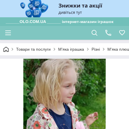
______OLO.COM.UA ______ інтернет-магазин іграшок
Товари та послуги
М'яка іграшка
Різні
М'яка плюш