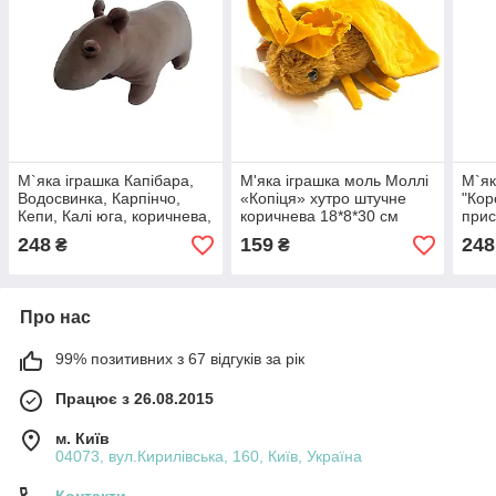
М`яка іграшка Капібара,
М'яка іграшка моль Моллі
М`як
Водосвинка, Карпінчо,
«Копіця» хутро штучне
"Кор
Кепи, Калі юга, коричнева,
коричнева 18*8*30 см
прис
плюш, Копиця, Україна, 28
(00289)
28*2
248
159
248
₴
₴
см. (00173-6)
Про нас
99% позитивних з 67 відгуків за рік
Працює з 26.08.2015
м. Київ
04073, вул.Кирилівська, 160, Київ, Україна