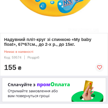
Надувний пліт-круг зі спинкою «My baby
float», 67*67см., до 2-х р., до 15кг.
Немає в наявності
Код: 59574
Роздріб
155
₴