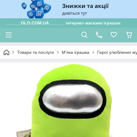
______OLO.COM.UA ______ інтернет-магазин іграшок
Товари та послуги
М'яка іграшка
Герої улюблених му