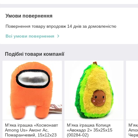
Умови повернення
Повернення товару впродовж 14 днів за домовленістю
Всі умови повернення
Подібні товари компанії
М'яка іграшка «Космонавт
М'яка іграшка Копиця
М'як
Among Us» Амонг Ас,
«Авокадо 2» 35х25х15
Amon
Помаранчевий, 15х12х23
(00284-02)
Черв