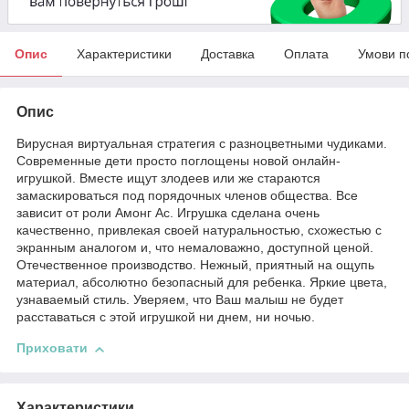
Опис
Характеристики
Доставка
Оплата
Умови п
Опис
Вирусная виртуальная стратегия с разноцветными чудиками.
Современные дети просто поглощены новой онлайн-
игрушкой. Вместе ищут злодеев или же стараются
замаскироваться под порядочных членов общества. Все
зависит от роли Амонг Ас. Игрушка сделана очень
качественно, привлекая своей натуральностью, схожестью с
экранным аналогом и, что немаловажно, доступной ценой.
Отечественное производство. Нежный, приятный на ощупь
материал, абсолютно безопасный для ребенка. Яркие цвета,
узнаваемый стиль. Уверяем, что Ваш малыш не будет
расставаться с этой игрушкой ни днем, ни ночью.
Приховати
Характеристики