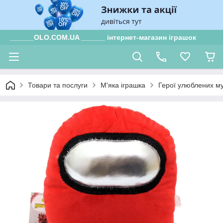
______OLO.COM.UA ______ інтернет-магазин іграшок
Товари та послуги
М'яка іграшка
Герої улюблених му