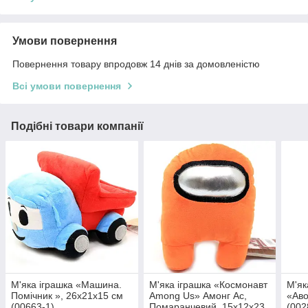
Умови повернення
Повернення товару впродовж 14 днів за домовленістю
Всі умови повернення
Подібні товари компанії
М'яка іграшка «Машина.
М'яка іграшка «Космонавт
М'як
Помічник », 26х21х15 см
Among Us» Амонг Ас,
«Аво
(00663-1)
Помаранчевий, 15х12х23
(002