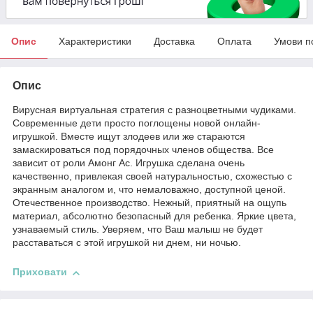
Опис
Характеристики
Доставка
Оплата
Умови п
Опис
Вирусная виртуальная стратегия с разноцветными чудиками.
Современные дети просто поглощены новой онлайн-
игрушкой. Вместе ищут злодеев или же стараются
замаскироваться под порядочных членов общества. Все
зависит от роли Амонг Ас. Игрушка сделана очень
качественно, привлекая своей натуральностью, схожестью с
экранным аналогом и, что немаловажно, доступной ценой.
Отечественное производство. Нежный, приятный на ощупь
материал, абсолютно безопасный для ребенка. Яркие цвета,
узнаваемый стиль. Уверяем, что Ваш малыш не будет
расставаться с этой игрушкой ни днем, ни ночью.
Приховати