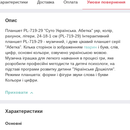
арактеристики
Доставка
Оплата
Умови повернення
Опис
Планшет PL-719-29 "Суто Українська. Абетка" укр, колір,
рахунок, літери, 24-18-1 см (PL-719-29) Інтерактивний
планшет PL-719-29 - музичний, і дуже цікавий планшет серії
"Абетка". Кілька сторінок із зображенням
тварин
і букв, слів,
цифр, основні кольори, озвучено українською мовою.
Музична іграшка для легкого навчання в процесі гри, яке
розробили професійні методисти та дитячі психологи, на
підставі програми розвитку дитини "Українське Дошкілля".
Режими планшета: форми і фігури звуки слова і букви
Кольори і цифри.
Приховати
Характеристики
Основні