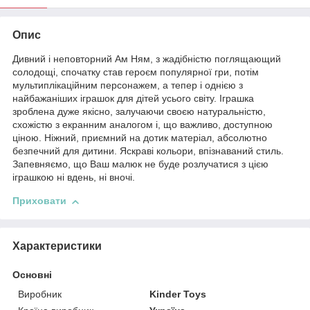
Опис
Дивний і неповторний Ам Ням, з жадібністю поглящающий
солодощі, спочатку став героєм популярної гри, потім
мультиплікаційним персонажем, а тепер і однією з
найбажаніших іграшок для дітей усього світу. Іграшка
зроблена дуже якісно, залучаючи своєю натуральністю,
схожістю з екранним аналогом і, що важливо, доступною
ціною. Ніжний, приємний на дотик матеріал, абсолютно
безпечний для дитини. Яскраві кольори, впізнаваний стиль.
Запевняємо, що Ваш малюк не буде розлучатися з цією
іграшкою ні вдень, ні вночі.
Приховати
Характеристики
Основні
Виробник
Kinder Toys