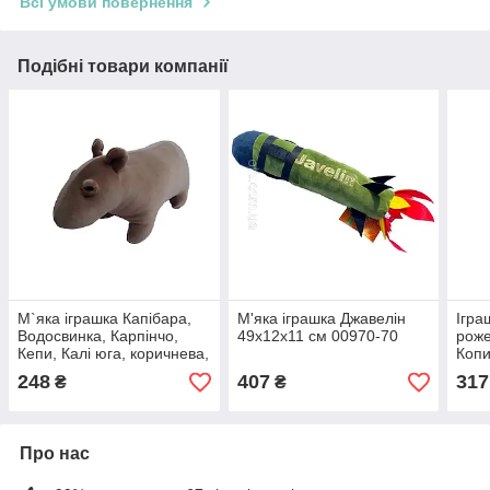
Всі умови повернення
Подібні товари компанії
М`яка іграшка Капібара,
М'яка іграшка Джавелін
Ігра
Водосвинка, Карпінчо,
49x12x11 см 00970-70
роже
Кепи, Калі юга, коричнева,
Копи
плюш, Копиця, Україна, 28
248
407
317
₴
₴
см. (00173-6)
Про нас