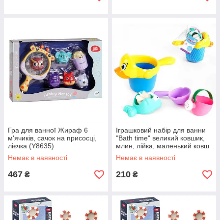
Гра для ванної Жираф 6
Іграшковий набір для ванни
м'ячиків, сачок на присосці,
"Bath time" великий ковшик,
лієчка (Y8635)
млин, лійка, маленький ковш
(8816М)
Немає в наявності
Немає в наявності
467
210
₴
₴