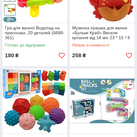
Гра для ванної Водопад на
Музична іграшка для ванни
присосках, 20 деталей (6688-
«Бульки Краб» Веселе
361)
купання від 18 міс 23 * 15 * 8
см (18642)
Готово до відправки
Немає в наявності
180
258
₴
₴