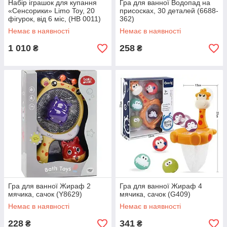
Набір іграшок для купання
Гра для ванної Водопад на
«Сенсорики» Limo Toy, 20
присосках, 30 деталей (6688-
фігурок, від 6 міс, (HB 0011)
362)
Немає в наявності
Немає в наявності
1 010
258
₴
₴
Гра для ванної Жираф 2
Гра для ванної Жираф 4
мячика, сачок (Y8629)
мячика, сачок (G409)
Немає в наявності
Немає в наявності
228
341
₴
₴