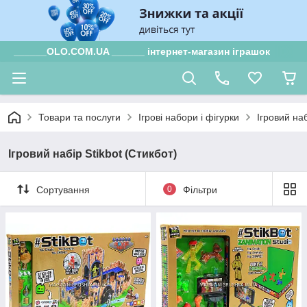
______OLO.COM.UA ______ інтернет-магазин іграшок
Товари та послуги
Ігрові набори і фігурки
Ігровий наб
Ігровий набір Stikbot (Стикбот)
Сортування
0
Фільтри