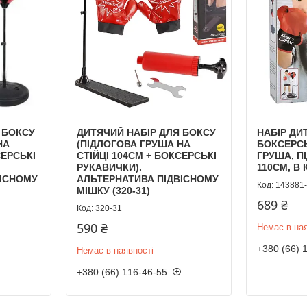
 БОКСУ
ДИТЯЧИЙ НАБІР ДЛЯ БОКСУ
НАБІР ДИ
НА
(ПІДЛОГОВА ГРУША НА
БОКСЕРСЬ
СЕРСЬКІ
СТІЙЦІ 104СМ + БОКСЕРСЬКІ
ГРУША, ПІ
РУКАВИЧКИ).
110СМ, В К
ВІСНОМУ
АЛЬТЕРНАТИВА ПІДВІСНОМУ
143881
МІШКУ (320-31)
689 ₴
320-31
590 ₴
Немає в ная
+380 (66) 
Немає в наявності
+380 (66) 116-46-55