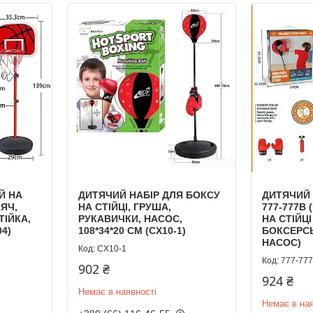
Й НА
ДИТЯЧИЙ НАБІР ДЛЯ БОКСУ
ДИТЯЧИЙ 
`ЯЧ,
НА СТІЙЦІ, ГРУША,
777-777B
ТІЙКА,
РУКАВИЧКИ, НАСОС,
НА СТІЙЦІ
04)
108*34*20 СМ (CX10-1)
БОКСЕРСЬ
НАСОС)
CX10-1
777-77
902 ₴
924 ₴
Немає в наявності
Немає в ная