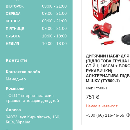
09:00
21:00
ВІВТОРОК
09:00
21:00
СЕРЕДА
09:00
21:00
ЧЕТВЕР
09:00
21:00
ПʼЯТНИЦЯ
10:00
18:00
СУБОТА
10:00
18:00
НЕДІЛЯ
ДИТЯЧИЙ НАБІР ДЛЯ
Контакти
(ПІДЛОГОВА ГРУША 
СТІЙЦІ 106CМ + БОК
РУКАВИЧКИ).
АЛЬТЕРНАТИВА ПІД
Менеджер
МІШКУ (TY500-1)
TY500-1
" OLO " інтернет-магазин
751 ₴
іграшок та товарів для дітей
Немає в наявності
+380 (66) 116-46-55
04073, вул.Кирилівська, 160,
Київ, Україна