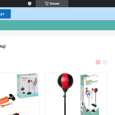
Кошик
иці