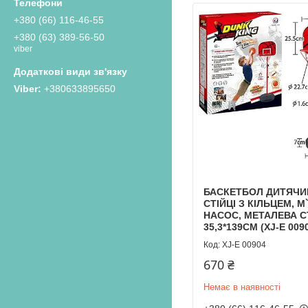
+380 (66) 116-46-55
+380 (63) 389-56-50
viber
+380633895650
БАСКЕТБОЛ ДИТЯЧИ
СТІЙЦІ З КІЛЬЦЕМ, М
НАСОС, МЕТАЛЕВА С
35,3*139СМ (XJ-E 009
XJ-E 00904
670 ₴
Немає в наявності