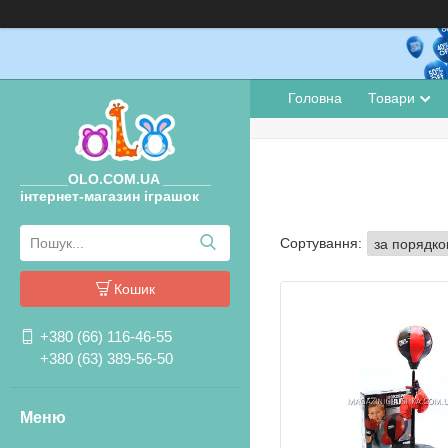
Головна
Товари
______OLO.COM.UA ______
інтернет-магазин іграшок
Кошик
+380 (66) 116-46-55
+380 (63) 389-56-50